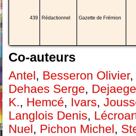
439
Rédactionnel
Gazette de Frémion
Co-auteurs
Antel
,
Besseron Olivier
Dehaes Serge
,
Dejaege
K.
,
Hemcé
,
Ivars
,
Jouss
Langlois Denis
,
Lécroar
Nuel
,
Pichon Michel
,
St