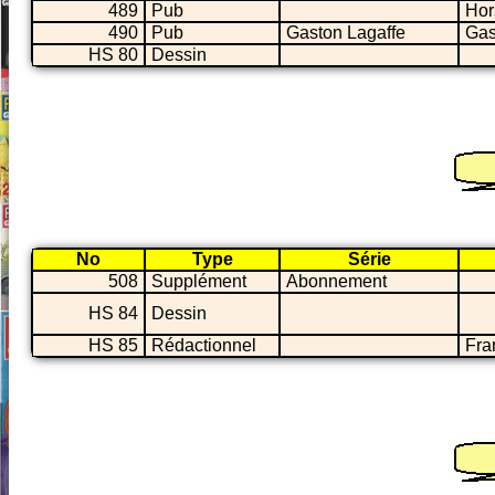
489
Pub
Hor
490
Pub
Gaston Lagaffe
Gas
HS 80
Dessin
No
Type
Série
508
Supplément
Abonnement
HS 84
Dessin
HS 85
Rédactionnel
Fra