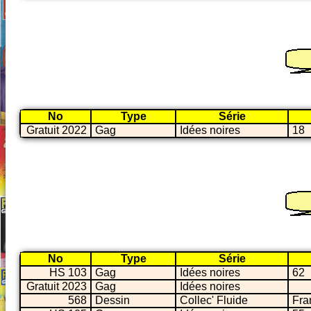
No
Type
Série
Gratuit 2022
Gag
Idées noires
18
No
Type
Série
HS 103
Gag
Idées noires
62
Gratuit 2023
Gag
Idées noires
568
Dessin
Collec' Fluide
Fra