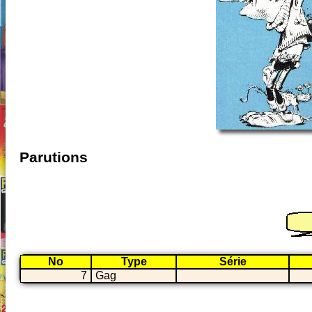
Parutions
No
Type
Série
7
Gag