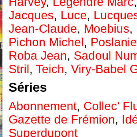
Harvey
,
Legendre Marc
Jacques
,
Luce
,
Lucque
Jean-Claude
,
Moebius
,
Pichon Michel
,
Poslanie
Roba Jean
,
Sadoul Nu
Stril
,
Teich
,
Viry-Babel 
Séries
Abonnement
,
Collec' Fl
Gazette de Frémion
,
Id
Superdupont