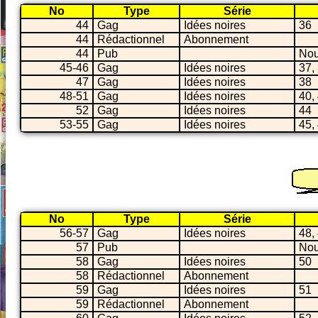
No
Type
Série
44
Gag
Idées noires
36
44
Rédactionnel
Abonnement
44
Pub
Nou
45-46
Gag
Idées noires
37,
47
Gag
Idées noires
38
48-51
Gag
Idées noires
40,
52
Gag
Idées noires
44
53-55
Gag
Idées noires
45,
No
Type
Série
56-57
Gag
Idées noires
48,
57
Pub
Nou
58
Gag
Idées noires
50
58
Rédactionnel
Abonnement
59
Gag
Idées noires
51
59
Rédactionnel
Abonnement