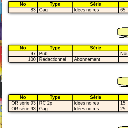
No
Type
Série
83
Gag
Idées noires
65
No
Type
Série
97
Pub
Nou
100
Rédactionnel
Abonnement
No
Type
Série
OR série 93
RC 2p
Idées noires
15
OR série 93
Gag
Idées noires
25, 