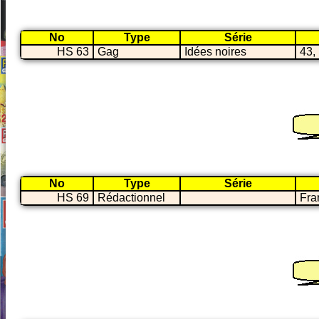
No
Type
Série
HS 63
Gag
Idées noires
43, 
No
Type
Série
HS 69
Rédactionnel
Fra