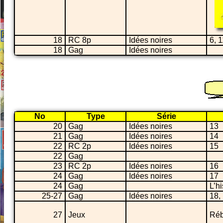
18
RC 8p
Idées noires
6, 1
18
Gag
Idées noires
No
Type
Série
20
Gag
Idées noires
13
21
Gag
Idées noires
14
22
RC 2p
Idées noires
15
22
Gag
23
RC 2p
Idées noires
16
24
Gag
Idées noires
17
24
Gag
L’h
25-27
Gag
Idées noires
18,
27
Jeux
Réb