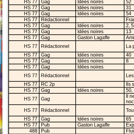
HS 77
Gag
Idées noires
52
HS 77
Gag
Idées noires
31
HS 77
Gag
Idées noires
54
HS 77
Rédactionnel
Fra
HS 77
Gag
Idées noires
2, 
HS 77
Gag
Idées noires
13
HS 77
Gag
Gaston Lagaffe
Amn
HS 77
Rédactionnel
La 
HS 77
Gag
Idées noires
40
HS 77
Gag
Idées noires
8
HS 77
Gag
Idées noires
HS 77
Rédactionnel
Les
HS 77
RC 2p
Ils 
HS 77
Gag
Idées noires
50,
Il 
HS 77
Gag
noc
HS 77
Rédactionnel
Tout
HS 77
Gag
Idées noires
65
HS 77
Pub
Gaston Lagaffe
Exp
488
Pub
Flu