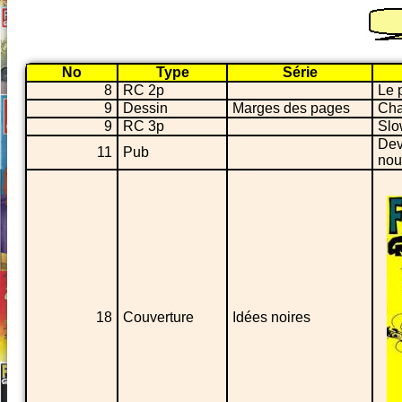
No
Type
Série
8
RC 2p
Le 
9
Dessin
Marges des pages
Cha
9
RC 3p
Slo
Dev
11
Pub
nou
18
Couverture
Idées noires