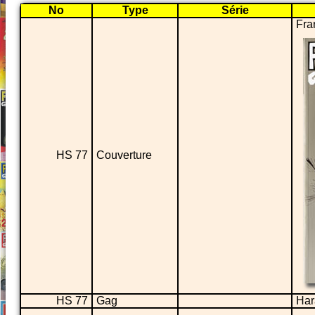
No
Type
Série
Fran
HS 77
Couverture
HS 77
Gag
Har