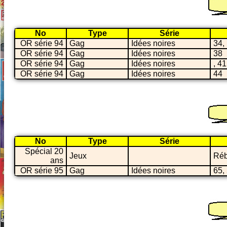
No
Type
Série
OR série 94
Gag
Idées noires
34,
OR série 94
Gag
Idées noires
38
OR série 94
Gag
Idées noires
, 41
OR série 94
Gag
Idées noires
44
No
Type
Série
Spécial 20
Jeux
Ré
ans
OR série 95
Gag
Idées noires
65,