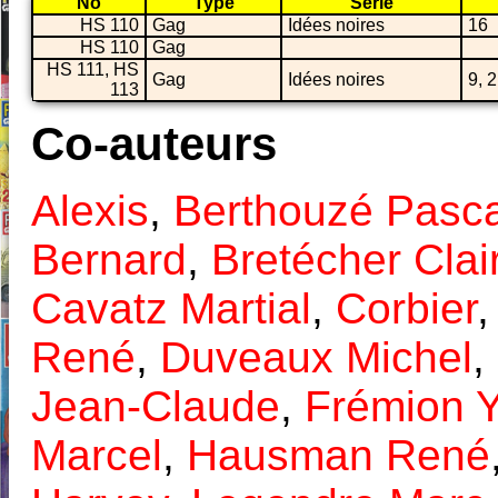
No
Type
Série
HS 110
Gag
Idées noires
16
HS 110
Gag
HS 111, HS
Gag
Idées noires
9, 
113
Co-auteurs
Alexis
,
Berthouzé Pasc
Bernard
,
Bretécher Clai
Cavatz Martial
,
Corbier
René
,
Duveaux Michel
,
Jean-Claude
,
Frémion 
Marcel
,
Hausman René