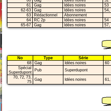
60
Gag
Idées noires
52
61
Gag
Idées noires
53
62-63
Gag
Idées noires
54,
63
Rédactionnel
Abonnement
64
RC 2p
Idées noires
54
65-67
Gag
Idées noires
57,
No
Type
Série
68
Gag
Idées noires
60
Spécial
Pub
Superdupont
Superdupont
70, 72, 73,
Gag
Idées noires
61,
75