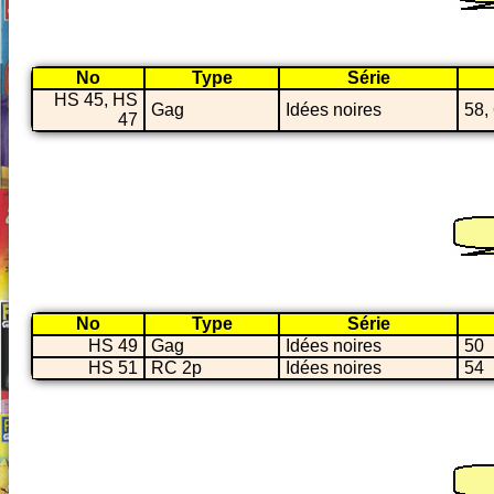
No
Type
Série
HS 45, HS
Gag
Idées noires
58,
47
No
Type
Série
HS 49
Gag
Idées noires
50
HS 51
RC 2p
Idées noires
54