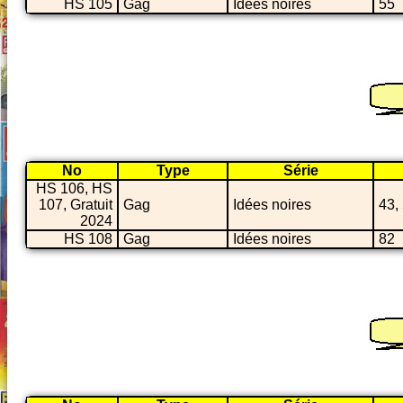
HS 105
Gag
Idées noires
55
No
Type
Série
HS 106, HS
107, Gratuit
Gag
Idées noires
43,
2024
HS 108
Gag
Idées noires
82