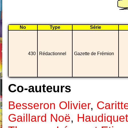
No
Type
Série
430
Rédactionnel
Gazette de Frémion
Co-auteurs
Besseron Olivier
,
Caritt
Gaillard Noë
,
Haudiquet