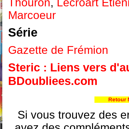
Thouron
,
Lécroart Etie
Marcoeur
Série
Gazette de Frémion
Steric : Liens vers d'a
BDoubliees.com
Retour 
Si vous trouvez des e
avez des compléments à