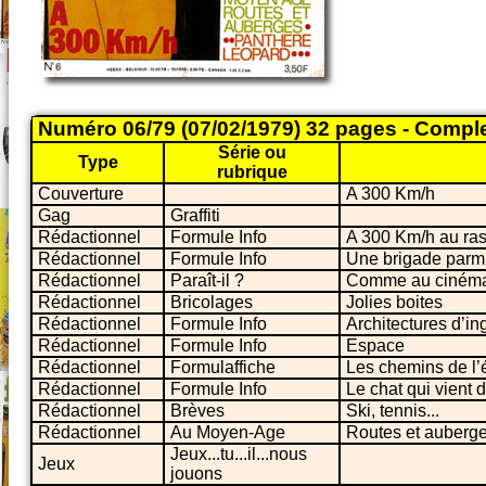
Numéro 06/79 (07/02/1979) 32 pages - Compl
Série ou
Type
rubrique
Couverture
A 300 Km/h
Gag
Graffiti
Rédactionnel
Formule Info
A 300 Km/h au ras
Rédactionnel
Formule Info
Une brigade parmi t
Rédactionnel
Paraît-il ?
Comme au ciném
Rédactionnel
Bricolages
Jolies boites
Rédactionnel
Formule Info
Architectures d’in
Rédactionnel
Formule Info
Espace
Rédactionnel
Formulaffiche
Les chemins de l’
Rédactionnel
Formule Info
Le chat qui vient 
Rédactionnel
Brèves
Ski, tennis...
Rédactionnel
Au Moyen-Age
Routes et auberg
Jeux...tu...il...nous
Jeux
jouons