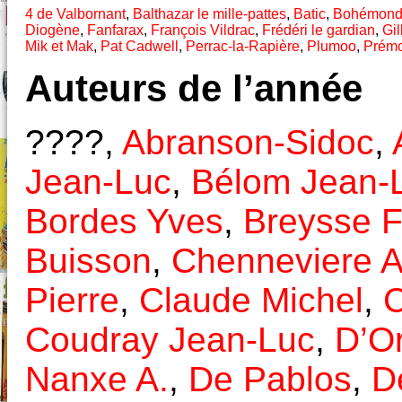
4 de Valbornant
,
Balthazar le mille-pattes
,
Batic
,
Bohémond 
Diogène
,
Fanfarax
,
François Vildrac
,
Frédéri le gardian
,
Gil
Mik et Mak
,
Pat Cadwell
,
Perrac-la-Rapière
,
Plumoo
,
Prémo
Auteurs de l’année
????,
Abranson-Sidoc
,
Jean-Luc
,
Bélom Jean-
Bordes Yves
,
Breysse F
Buisson
,
Chenneviere A
Pierre
,
Claude Michel
,
C
Coudray Jean-Luc
,
D’O
Nanxe A.
,
De Pablos
,
D