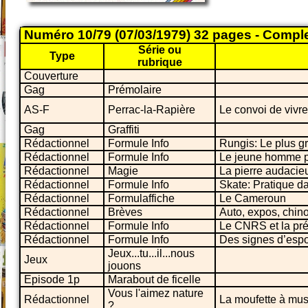
Numéro 10/79 (07/03/1979) 32 pages - Compl
Série ou
Type
rubrique
Couverture
Gag
Prémolaire
AS-F
Perrac-la-Rapière
Le convoi de vivr
Gag
Graffiti
Rédactionnel
Formule Info
Rungis: Le plus g
Rédactionnel
Formule Info
Le jeune homme 
Rédactionnel
Magie
La pierre audacie
Rédactionnel
Formule Info
Skate: Pratique 
Rédactionnel
Formulaffiche
Le Cameroun
Rédactionnel
Brèves
Auto, expos, chinoi
Rédactionnel
Formule Info
Le CNRS et la pré
Rédactionnel
Formule Info
Des signes d’espo
Jeux...tu...il...nous
Jeux
jouons
Episode 1p
Marabout de ficelle
Vous l'aimez nature
Rédactionnel
La moufette à mu
?