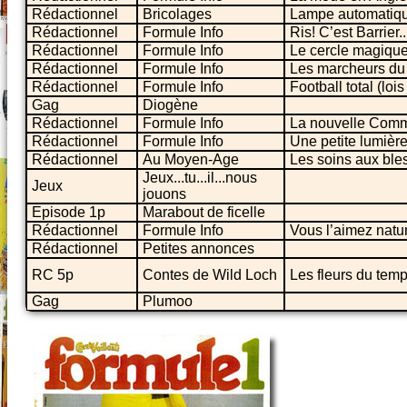
Rédactionnel
Bricolages
Lampe automatiq
Rédactionnel
Formule Info
Ris! C’est Barrier..
Rédactionnel
Formule Info
Le cercle magiqu
Rédactionnel
Formule Info
Les marcheurs du
Rédactionnel
Formule Info
Football total (lo
Gag
Diogène
Rédactionnel
Formule Info
La nouvelle Commo
Rédactionnel
Formule Info
Une petite lumièr
Rédactionnel
Au Moyen-Age
Les soins aux ble
Jeux...tu...il...nous
Jeux
jouons
Episode 1p
Marabout de ficelle
Rédactionnel
Formule Info
Vous l’aimez natu
Rédactionnel
Petites annonces
RC 5p
Contes de Wild Loch
Les fleurs du tem
Gag
Plumoo