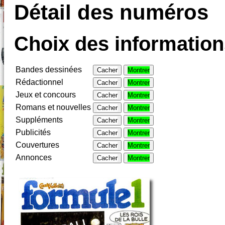
Détail des numéros
Choix des informations
Bandes dessinées
Cacher
Montrer
Rédactionnel
Cacher
Montrer
Jeux et concours
Cacher
Montrer
Romans et nouvelles
Cacher
Montrer
Suppléments
Cacher
Montrer
Publicités
Cacher
Montrer
Couvertures
Cacher
Montrer
Annonces
Cacher
Montrer