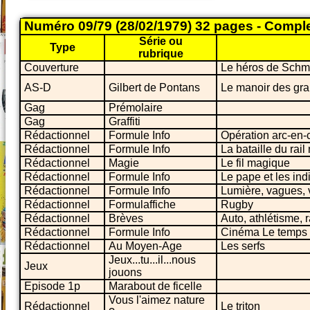
Numéro 09/79 (28/02/1979) 32 pages - Compl
Série ou
Type
rubrique
Couverture
Le héros de Schm
AS-D
Gilbert de Pontans
Le manoir des gra
Gag
Prémolaire
Gag
Graffiti
Rédactionnel
Formule Info
Opération arc-en
Rédactionnel
Formule Info
La bataille du rail 
Rédactionnel
Magie
Le fil magique
Rédactionnel
Formule Info
Le pape et les ind
Rédactionnel
Formule Info
Lumière, vagues, 
Rédactionnel
Formulaffiche
Rugby
Rédactionnel
Brèves
Auto, athlétisme, r
Rédactionnel
Formule Info
Cinéma Le temps 
Rédactionnel
Au Moyen-Age
Les serfs
Jeux...tu...il...nous
Jeux
jouons
Episode 1p
Marabout de ficelle
Vous l'aimez nature
Rédactionnel
Le triton