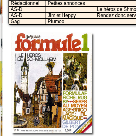
Rédactionnel
Petites annonces
AS-D
Le héros de Shmo
AS-D
Jim et Heppy
Rendez donc servi
Gag
Plumoo