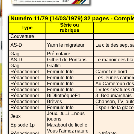
Numéro 11/79 (14/03/1979) 32 pages - Compl
Série ou
Type
rubrique
Couverture
AS-D
Yann le migrateur
La cité des sept 
Gag
Prémolaire
AS-D
Gilbert de Pontans
Le manoir des bla
Gag
Graffiti
Rédactionnel
Formule Info
Carnet de bord
Rédactionnel
Formule Info
Les jeunes camer
Rédactionnel
Formule Info
Au Cameroun des d
Rédactionnel
Formule Info
TV les créatures 
Rédactionnel
BiDliothèqueF1
3- Beaumarchais
Rédactionnel
Brèves
Chanson, TV, auto
Rédactionnel
Formule Info
Espoir de la glace
Jeux...tu...il...nous
Jeux
jouons
Episode 1p
Marabout de ficelle
Vous l'aimez nature
Rédactionnel
La frégate