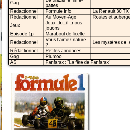
Balthazar le mille-
Gag
pattes
Rédactionnel
Formule Info
La Renault 30 TX
Rédactionnel
Au Moyen-Age
Routes et auberg
Jeux...tu...il...nous
Jeux
jouons
Episode 1p
Marabout de ficelle
Vous l'aimez nature
Rédactionnel
Les mystères de la
?
Rédactionnel
Petites annonces
Gag
Plumoo
AS
Fanfarax : "La fête de Fanfarax"