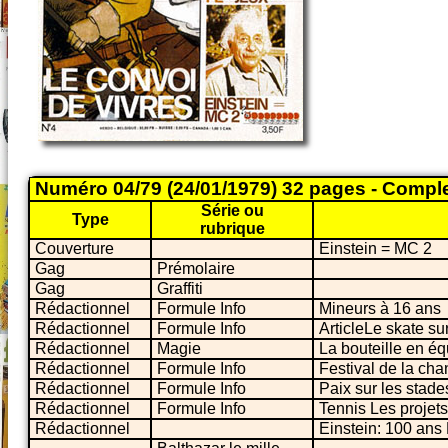
Numéro 04/79 (24/01/1979) 32 pages - Compl
Série ou
Type
rubrique
Couverture
Einstein = MC 2
Gag
Prémolaire
Gag
Graffiti
Rédactionnel
Formule Info
Mineurs à 16 ans
Rédactionnel
Formule Info
ArticleLe skate su
Rédactionnel
Magie
La bouteille en éq
Rédactionnel
Formule Info
Festival de la ch
Rédactionnel
Formule Info
Paix sur les stade
Rédactionnel
Formule Info
Tennis Les projet
Rédactionnel
Einstein: 100 ans