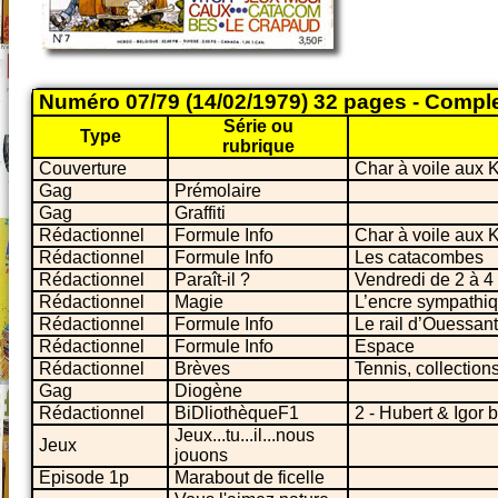
Numéro 07/79 (14/02/1979) 32 pages - Compl
Série ou
Type
rubrique
Couverture
Char à voile aux 
Gag
Prémolaire
Gag
Graffiti
Rédactionnel
Formule Info
Char à voile aux 
Rédactionnel
Formule Info
Les catacombes
Rédactionnel
Paraît-il ?
Vendredi de 2 à 4 !
Rédactionnel
Magie
L’encre sympathiq
Rédactionnel
Formule Info
Le rail d’Ouessant
Rédactionnel
Formule Info
Espace
Rédactionnel
Brèves
Tennis, collections
Gag
Diogène
Rédactionnel
BiDliothèqueF1
2 - Hubert & Igor b
Jeux...tu...il...nous
Jeux
jouons
Episode 1p
Marabout de ficelle