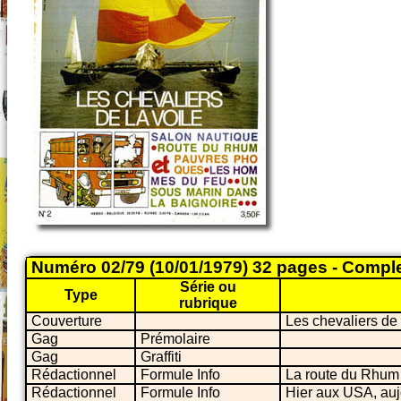
Numéro 02/79 (10/01/1979) 32 pages - Compl
Série ou
Type
rubrique
Couverture
Les chevaliers de 
Gag
Prémolaire
Gag
Graffiti
Rédactionnel
Formule Info
La route du Rhum
Rédactionnel
Formule Info
Hier aux USA, auj