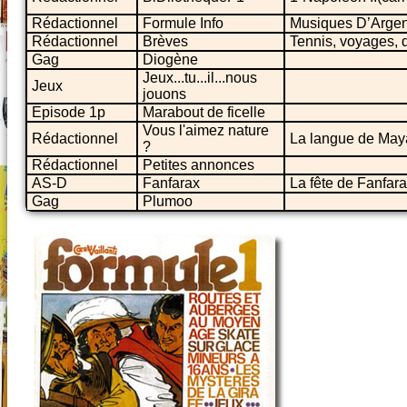
Rédactionnel
Formule Info
Musiques D’Argent
Rédactionnel
Brèves
Tennis, voyages, d
Gag
Diogène
Jeux...tu...il...nous
Jeux
jouons
Episode 1p
Marabout de ficelle
Vous l'aimez nature
Rédactionnel
La langue de May
?
Rédactionnel
Petites annonces
AS-D
Fanfarax
La fête de Fanfar
Gag
Plumoo