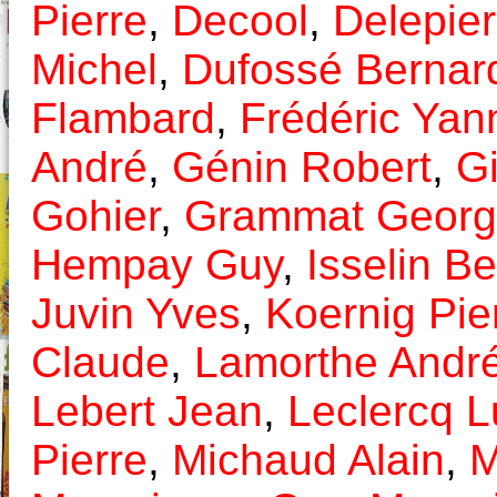
Pierre
,
Decool
,
Delepier
Michel
,
Dufossé Bernar
Flambard
,
Frédéric Yan
André
,
Génin Robert
,
G
Gohier
,
Grammat Georg
Hempay Guy
,
Isselin B
Juvin Yves
,
Koernig Pie
Claude
,
Lamorthe Andr
Lebert Jean
,
Leclercq 
Pierre
,
Michaud Alain
,
M