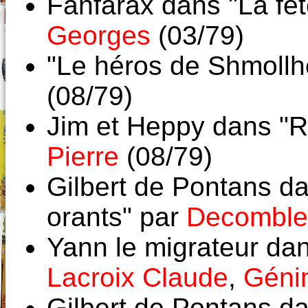
Fanfarax dans "La fê
Georges
(03/79)
"Le héros de Shmollh
(08/79)
Jim et Heppy dans "R
Pierre
(08/79)
Gilbert de Pontans d
orants" par
Decomble 
Yann le migrateur dan
Lacroix Claude
,
Géni
Gilbert de Pontans d