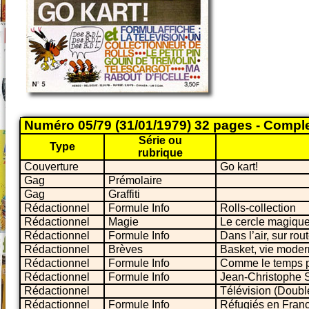
Numéro 05/79 (31/01/1979) 32 pages - Compl
Série ou
Type
rubrique
Couverture
Go kart!
Gag
Prémolaire
Gag
Graffiti
Rédactionnel
Formule Info
Rolls-collection
Rédactionnel
Magie
Le cercle magiqu
Rédactionnel
Formule Info
Dans l’air, sur rou
Rédactionnel
Brèves
Basket, vie modern
Rédactionnel
Formule Info
Comme le temps 
Rédactionnel
Formule Info
Jean-Christophe 
Rédactionnel
Télévision (Doubl
Rédactionnel
Formule Info
Réfugiés en Fran