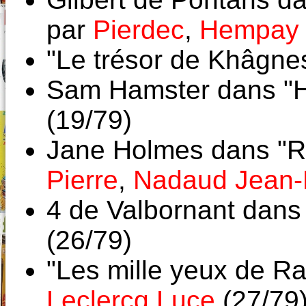
par
Pierdec
,
Hempay
"Le trésor de Khâgne
Sam Hamster dans "H
(19/79)
Jane Holmes dans "Re
Pierre
,
Nadaud Jean-
4 de Valbornant dan
(26/79)
"Les mille yeux de R
Leclercq Luce
(27/79