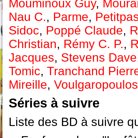
Mouminoux Guy
,
Moura
Nau C.
,
Parme
,
Petitpa
Sidoc
,
Poppé Claude
,
R
Christian
,
Rémy C. P.
,
R
Jacques
,
Stevens Dave
Tomic
,
Tranchand Pierr
Mireille
,
Voulgaropoulos
Séries à suivre
Liste des BD à suivre qu