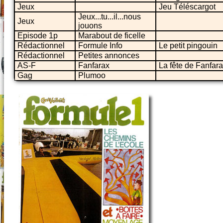
Jeux
Jeu Téléscargot
Jeux...tu...il...nous
Jeux
jouons
Episode 1p
Marabout de ficelle
Rédactionnel
Formule Info
Le petit pingouin
Rédactionnel
Petites annonces
AS-F
Fanfarax
La fête de Fanfar
Gag
Plumoo