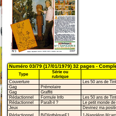
Numéro 03/79 (17/01/1979) 32 pages - Compl
Série ou
Type
rubrique
Couverture
Les 50 ans de Tint
Gag
Prémolaire
Gag
Graffiti
Rédactionnel
Formule Info
Les 50 ans de Tint
Rédactionnel
Paraît-il ?
Le petit monde de
Jeux
Devinez ma position
Rédactionnel
BiDliothèqueF1
1-Napoléon II(car