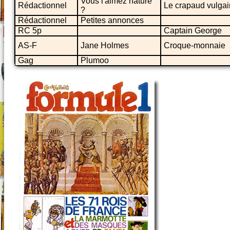
Vous l'aimez nature
Rédactionnel
Le crapaud vulgai
?
Rédactionnel
Petites annonces
RC 5p
Captain George
AS-F
Jane Holmes
Croque-monnaie
Gag
Plumoo