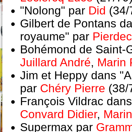
"Nolong" par
Did
(34/
Gilbert de Pontans da
royaume" par
Pierdec
Bohémond de Saint-Gil
Juillard André
,
Marin 
Jim et Heppy dans "As
par
Chéry Pierre
(38/
François Vildrac dans
Convard Didier
,
Marin
Supermax par
Gramm