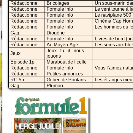
Rédactionnel
Bricolages
Un sous-marin dans
Rédactionnel
Formule Info
Le vent tourne à l
Rédactionnel
Formule Info
Le naviplane 500
Rédactionnel
Formule Info
Cinéma Cap Horn
Rédactionnel
Formule Info
Les hommes du f
Gag
Diogène
Rédactionnel
Formule Info
Livres de bord (pr
Rédactionnel
Au Moyen-Age
Les soins aux ble
Jeux...tu...il...nous
Jeux
jouons
Episode 1p
Marabout de ficelle
Rédactionnel
Formule Info
Vous l’aimez natu
Rédactionnel
Petites annonces
RC 5p
Gilbert de Pontans
Les étranges meu
Gag
Plumoo