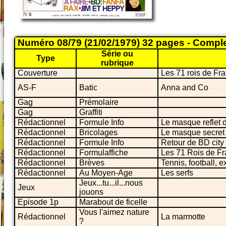
Numéro 08/79 (21/02/1979) 32 pages - Compl
Série ou
Type
rubrique
Couverture
Les 71 rois de Fr
AS-F
Batic
Anna and Co
Gag
Prémolaire
Gag
Graffiti
Rédactionnel
Formule Info
Le masque reflet d
Rédactionnel
Bricolages
Le masque secret
Rédactionnel
Formule Info
Retour de BD city
Rédactionnel
Formulaffiche
Les 71 Rois de F
Rédactionnel
Brèves
Tennis, football, e
Rédactionnel
Au Moyen-Age
Les serfs
Jeux...tu...il...nous
Jeux
jouons
Episode 1p
Marabout de ficelle
Vous l'aimez nature
Rédactionnel
La marmotte
?