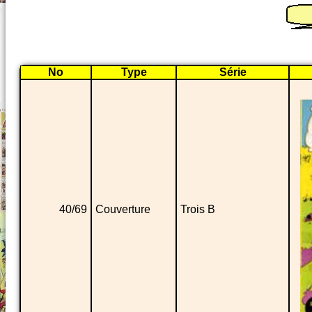
No
Type
Série
40/69
Couverture
Trois B