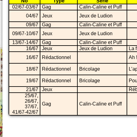
No
Type
Série
02/67-03/67
Gag
Calin-Caline et Puff
04/67
Jeux
Jeux de Ludion
09/67
Gag
Calin-Caline et Puff
09/67-10/67
Jeux
Jeux de Ludion
13/67-14/67
Gag
Calin-Caline et Puff
16/67
Jeux
Jeux de Ludion
La 
16/67
Rédactionnel
Ah 
18/67
Rédactionnel
Bricolage
L’a
19/67
Rédactionnel
Bricolage
Pou
21/67
Jeux
Ré
25/67,
26/67,
Gag
Calin-Caline et Puff
37/67,
41/67-42/67