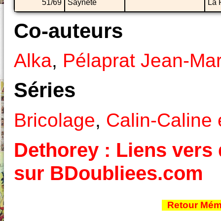
51/69
Saynète
La 
Co-auteurs
Alka
,
Pélaprat Jean-Mar
Séries
Bricolage
,
Calin-Caline 
Dethorey : Liens vers 
sur BDoubliees.com
Retour Mémo