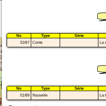
No
Type
Série
52/67
Conte
La 
No
Type
Série
01/69
Nouvelle
La t