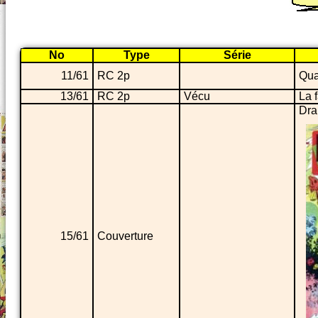
No
Type
Série
11/61
RC 2p
Qua
13/61
RC 2p
Vécu
La 
Dra
15/61
Couverture