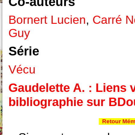
Co-auteurs
Bornert Lucien
,
Carré N
Guy
Série
Vécu
Gaudelette A. : Liens v
bibliographie sur BD
Retour Mémo