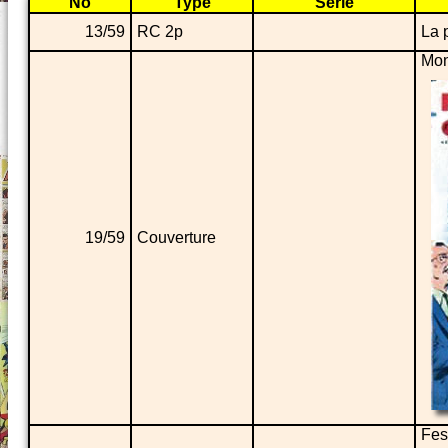
No
Type
Série
13/59
RC 2p
La 
Mon
19/59
Couverture
Fes