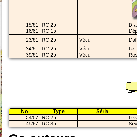
15/61
RC 2p
Dra
16/61
RC 1p
L’é
23/61
RC 2p
Vécu
L’a
34/61
RC 2p
Vécu
Le 
39/61
RC 2p
Vécu
Ros
No
Type
Série
34/67
RC 2p
Les
49/67
RC 3p
Sev