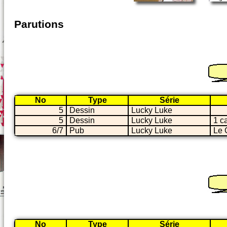
Parutions
No
Type
Série
5
Dessin
Lucky Luke
5
Dessin
Lucky Luke
1 c
6/7
Pub
Lucky Luke
Le 
No
Type
Série