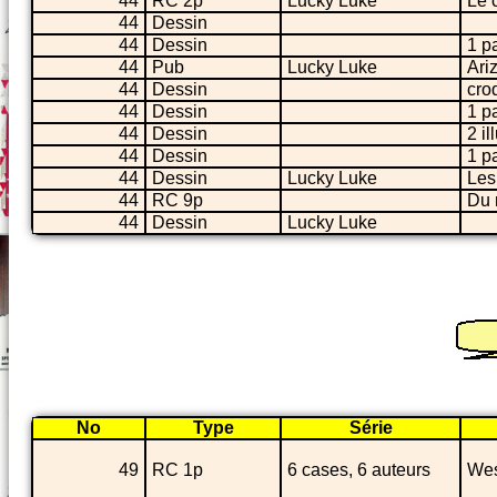
44
RC 2p
Lucky Luke
Le 
44
Dessin
44
Dessin
1 pa
44
Pub
Lucky Luke
Ariz
44
Dessin
cro
44
Dessin
1 p
44
Dessin
2 i
44
Dessin
1 pa
44
Dessin
Lucky Luke
Les
44
RC 9p
Du 
44
Dessin
Lucky Luke
No
Type
Série
49
RC 1p
6 cases, 6 auteurs
Wes