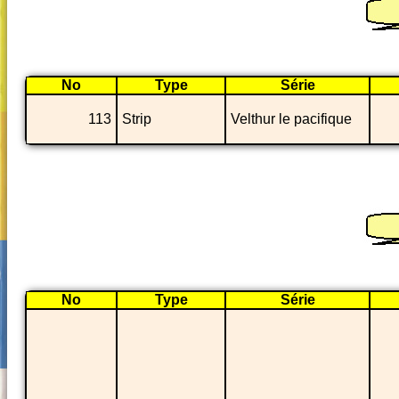
No
Type
Série
113
Strip
Velthur le pacifique
No
Type
Série