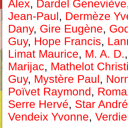
Alex
,
Dardel Geneviève
Jean-Paul
,
Dermèze Yv
Dany
,
Gire Eugène
,
God
Guy
,
Hope Francis
,
Lan
Limat Maurice
,
M. A. D.
Marijac
,
Mathelot Christ
Guy
,
Mystère Paul
,
Nor
Poïvet Raymond
,
Roma
Serre Hervé
,
Star André
Vendeix Yvonne
,
Verdie