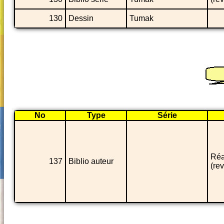
130
Dessin
Tumak
No
Type
Série
Réa
137
Biblio auteur
(rev