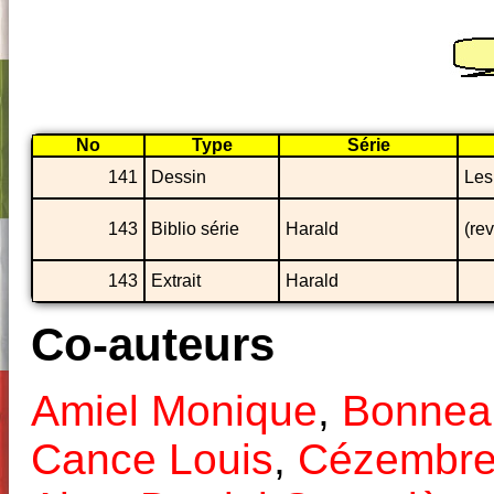
No
Type
Série
141
Dessin
Les
143
Biblio série
Harald
(re
143
Extrait
Harald
Co-auteurs
Amiel Monique
,
Bonneau
Cance Louis
,
Cézembre