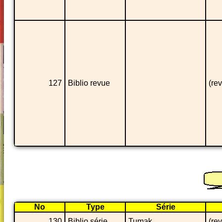
127
Biblio revue
(re
No
Type
Série
130
Biblio série
Tumak
(rev