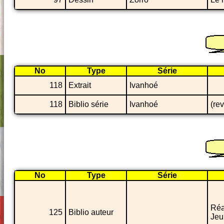
No
Type
Série
118
Extrait
Ivanhoé
118
Biblio série
Ivanhoé
(re
No
Type
Série
Réa
125
Biblio auteur
Jeu