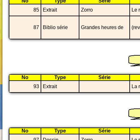
No
Type
Série
85
Extrait
Zorro
Le 
87
Biblio série
Grandes heures de
(re
No
Type
Série
93
Extrait
La r
No
Type
Série
97
Dessin
Zorro
Le 