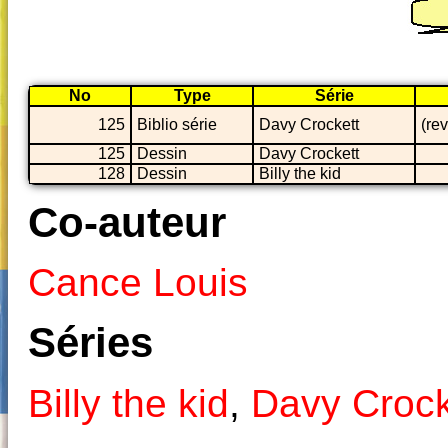
No
Type
Série
125
Biblio série
Davy Crockett
(re
125
Dessin
Davy Crockett
128
Dessin
Billy the kid
Co-auteur
Cance Louis
Séries
Billy the kid
,
Davy Crock