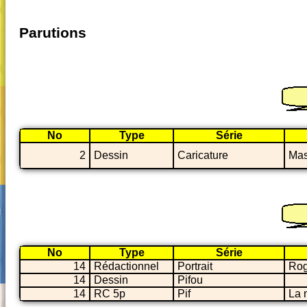
Parutions
No
Type
Série
2
Dessin
Caricature
Ma
No
Type
Série
14
Rédactionnel
Portrait
Rog
14
Dessin
Pifou
14
RC 5p
Pif
La 