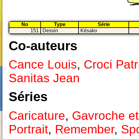
No
Type
Série
151
Dessin
Késako
Co-auteurs
Cance Louis
,
Croci Patr
Sanitas Jean
Séries
Caricature
,
Gavroche et
Portrait
,
Remember
,
Spo