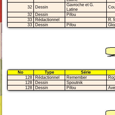
Gavroche et G.
32
Dessin
Cou
Latine
32
Dessin
Pifou
33
Rédactionnel
R. 
33
Dessin
Pifou
Glo
No
Type
Série
128
Rédactionnel
Remember
Rog
128
Dessin
Spoutnik
128
Dessin
Pifou
Ave