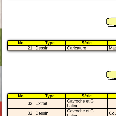
No
Type
Série
21
Dessin
Caricature
Ma
No
Type
Série
Gavroche et G.
32
Extrait
Latine
Gavroche et G.
32
Dessin
Cou
Latine