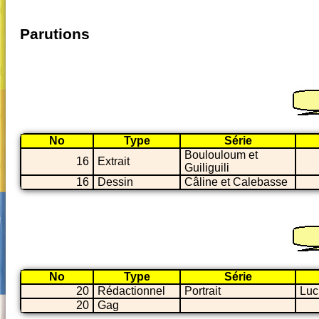
Parutions
No
Type
Série
Boulouloum et
16
Extrait
Guiliguili
16
Dessin
Câline et Calebasse
No
Type
Série
20
Rédactionnel
Portrait
Luc
20
Gag