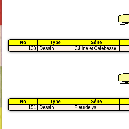
No
Type
Série
138
Dessin
Câline et Calebasse
No
Type
Série
151
Dessin
Fleurdelys