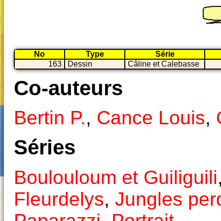
No
Type
Série
163
Dessin
Câline et Calebasse
Co-auteurs
Bertin P.
,
Cance Louis
,
Séries
Boulouloum et Guiliguili
Fleurdelys
,
Jungles per
Paparazzi
,
Portrait