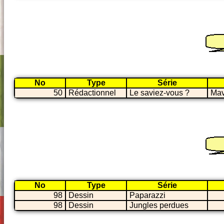
No
Type
Série
50
Rédactionnel
Le saviez-vous ?
Mav
No
Type
Série
98
Dessin
Paparazzi
98
Dessin
Jungles perdues