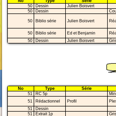
No
Type
Série
50
Dessin
Julien Boisvert
50
Dessin
Cou
50
Biblio série
Julien Boisvert
Réa
50
Biblio série
Ed et Benjamin
Réa
50
Dessin
Julien Boisvert
Gri
No
Type
Série
51
RC 5p
Min
51
Rédactionnel
Profil
Ple
51
Dessin
51
Extrait 1p
Gri