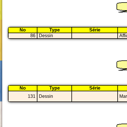
No
Type
Série
86
Dessin
Affi
No
Type
Série
131
Dessin
Mar