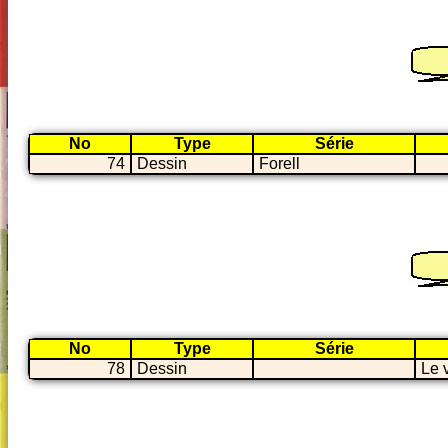
No
Type
Série
74
Dessin
Forell
No
Type
Série
78
Dessin
Le 