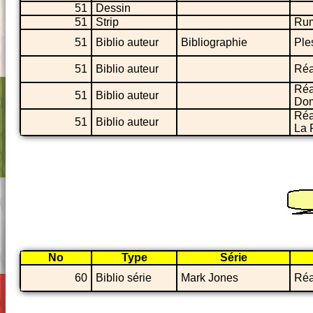
51
Dessin
51
Strip
Rum
51
Biblio auteur
Bibliographie
Ple
51
Biblio auteur
Réa
Réa
51
Biblio auteur
Do
Réa
51
Biblio auteur
La 
No
Type
Série
60
Biblio série
Mark Jones
Réa