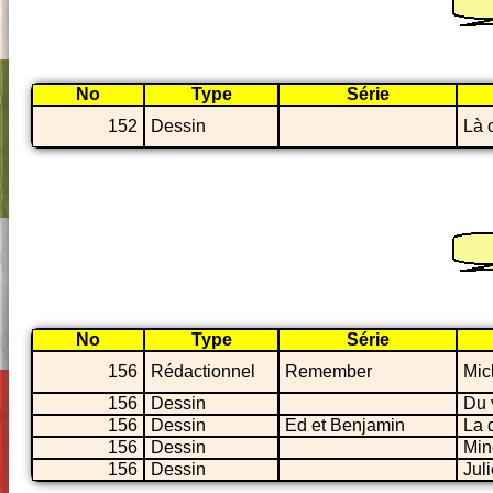
No
Type
Série
152
Dessin
Là 
No
Type
Série
156
Rédactionnel
Remember
Mic
156
Dessin
Du 
156
Dessin
Ed et Benjamin
La 
156
Dessin
Min
156
Dessin
Jul