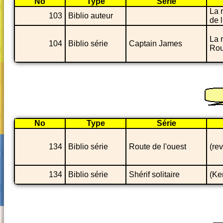
No
Type
Série
La 
103
Biblio auteur
de l
La 
104
Biblio série
Captain James
Rou
No
Type
Série
134
Biblio série
Route de l'ouest
(re
134
Biblio série
Shérif solitaire
(Ke