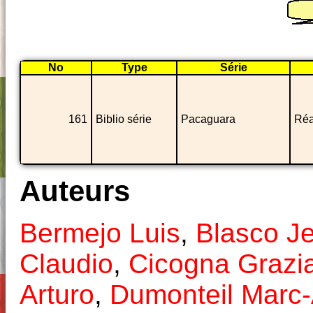
No
Type
Série
161
Biblio série
Pacaguara
Réa
Auteurs
Bermejo Luis
,
Blasco J
Claudio
,
Cicogna Grazi
Arturo
,
Dumonteil Marc