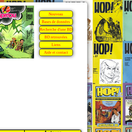
Nouveau
Bases de données
Recherche d'une BD
BD retrouvées
Liens
Aide et contact