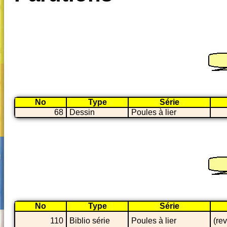
No
Type
Série
68
Dessin
Poules à lier
No
Type
Série
110
Biblio série
Poules à lier
(re