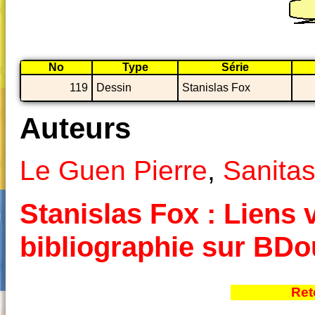
No
Type
Série
119
Dessin
Stanislas Fox
Auteurs
Le Guen Pierre
,
Sanita
Stanislas Fox : Liens v
bibliographie sur BD
Ret