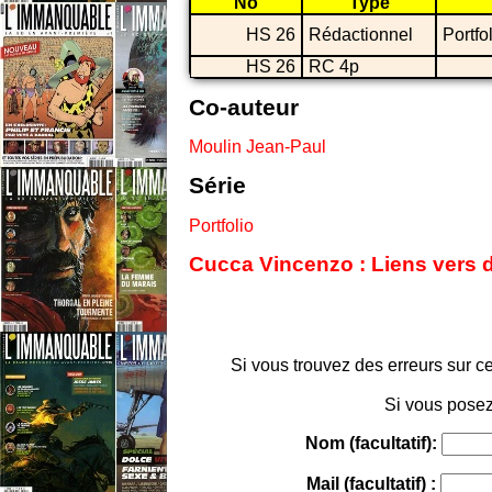
No
Type
HS 26
Rédactionnel
Portfo
HS 26
RC 4p
Co-auteur
Moulin Jean-Paul
Série
Portfolio
Cucca Vincenzo : Liens vers d
Si vous trouvez des erreurs sur ce
Si vous posez
Nom (facultatif):
Mail (facultatif) :