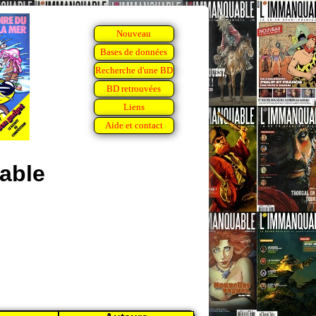
Nouveau
Bases de données
Recherche d'une BD
BD retrouvées
Liens
Aide et contact
able