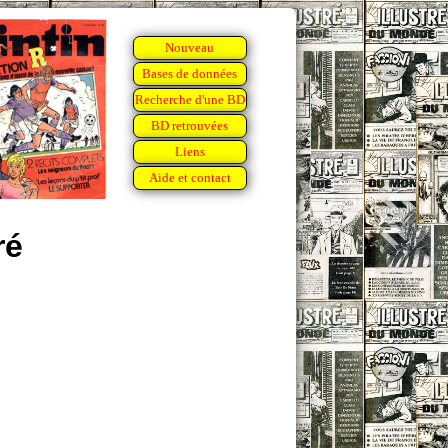
Nouveau
Bases de données
Recherche d'une BD
BD retrouvées
Liens
Aide et contact
ré