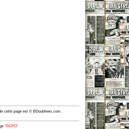
u de cette page est © BDoubliees.com.
age
"RGPD"