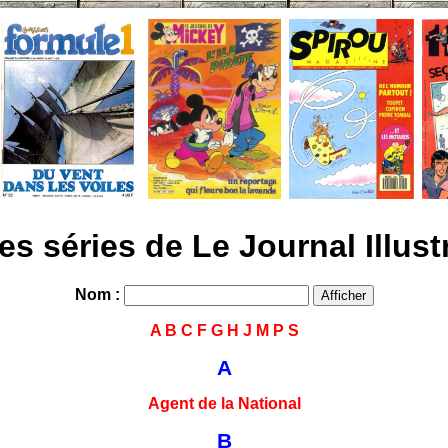
es séries de Le Journal Illust
Nom :
A
B
C
F
G
H
J
M
P
S
A
Agent de la National
B