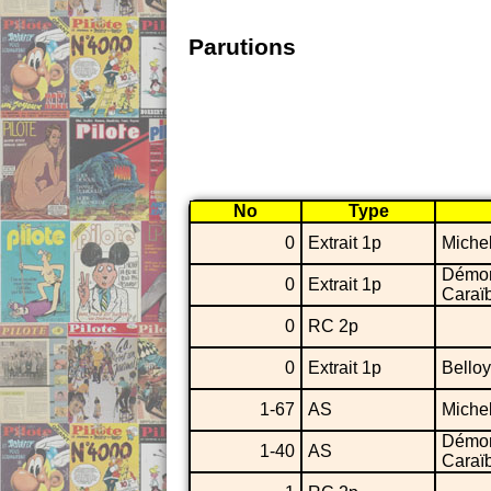
Parutions
No
Type
0
Extrait 1p
Miche
Démo
0
Extrait 1p
Caraï
0
RC 2p
0
Extrait 1p
Belloy
1-67
AS
Miche
Démo
1-40
AS
Caraï