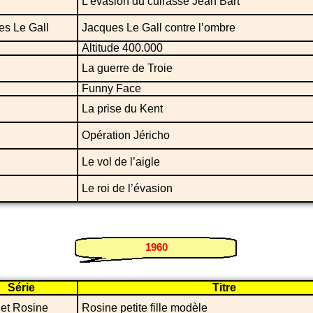
L’évasion du cuirassé Jean Bart
es Le Gall
Jacques Le Gall contre l’ombre
Altitude 400.000
La guerre de Troie
Funny Face
La prise du Kent
Opération Jéricho
Le vol de l’aigle
Le roi de l’évasion
1960
Série
Titre
et Rosine
Rosine petite fille modèle