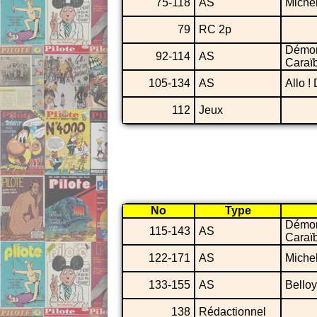
75-118
AS
Miche
79
RC 2p
Démo
92-114
AS
Caraï
105-134
AS
Allo 
112
Jeux
No
Type
Démo
115-143
AS
Caraï
122-171
AS
Miche
133-155
AS
Belloy
138
Rédactionnel