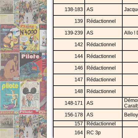
138-183
AS
Jacqu
139
Rédactionnel
139-239
AS
Allo 
142
Rédactionnel
144
Rédactionnel
146
Rédactionnel
147
Rédactionnel
148
Rédactionnel
Démo
148-171
AS
Caraï
156-178
AS
Belloy
157
Rédactionnel
164
RC 3p