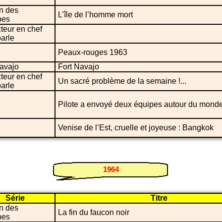
n des
L’île de l’homme mort
bes
teur en chef
arle
Peaux-rouges 1963
Navajo
Fort Navajo
teur en chef
Un sacré problème de la semaine !...
arle
Pilote a envoyé deux équipes autour du mond
Venise de l’Est, cruelle et joyeuse : Bangkok
1964
Série
Titre
n des
La fin du faucon noir
bes