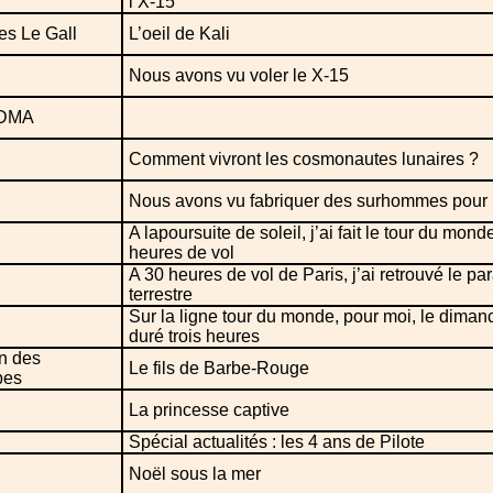
l’X-15
es Le Gall
L’oeil de Kali
Nous avons vu voler le X-15
! DMA
Comment vivront les cosmonautes lunaires ?
Nous avons vu fabriquer des surhommes pour 
A lapoursuite de soleil, j’ai fait le tour du mon
heures de vol
A 30 heures de vol de Paris, j’ai retrouvé le pa
terrestre
Sur la ligne tour du monde, pour moi, le diman
duré trois heures
n des
Le fils de Barbe-Rouge
bes
La princesse captive
Spécial actualités : les 4 ans de Pilote
Noël sous la mer