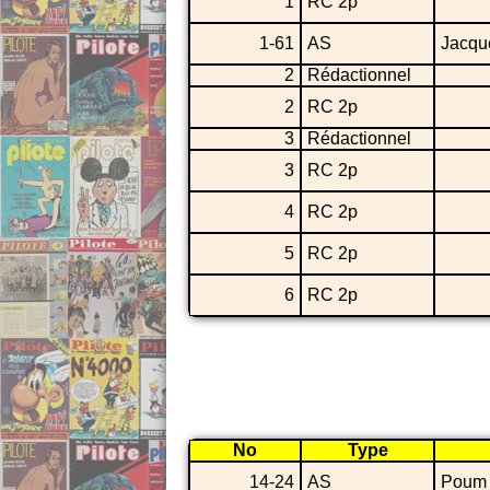
1
RC 2p
1-61
AS
Jacqu
2
Rédactionnel
2
RC 2p
3
Rédactionnel
3
RC 2p
4
RC 2p
5
RC 2p
6
RC 2p
No
Type
14-24
AS
Poum 