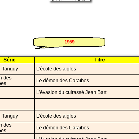
1959
Série
Titre
l Tanguy
L’école des aigles
n des
Le démon des Caraïbes
bes
L’évasion du cuirassé Jean Bart
l Tanguy
L’école des aigles
n des
Le démon des Caraïbes
bes