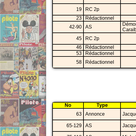
19
RC 2p
23
Rédactionnel
Démo
42-90
AS
Caraï
45
RC 2p
46
Rédactionnel
53
Rédactionnel
58
Rédactionnel
No
Type
63
Annonce
Jacqu
65-129
AS
Jacqu