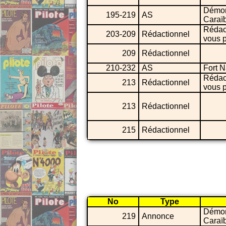
Démo
195-219
AS
Caraï
Rédac
203-209
Rédactionnel
vous p
209
Rédactionnel
210-232
AS
Fort 
Rédac
213
Rédactionnel
vous p
213
Rédactionnel
215
Rédactionnel
No
Type
Démo
219
Annonce
Caraï