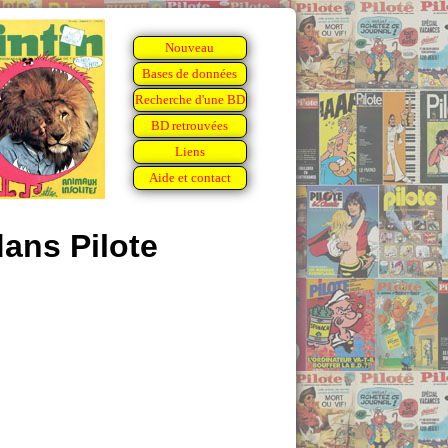
Nouveau
Bases de données
Recherche d'une BD
BD retrouvées
Liens
Aide et contact
dans Pilote