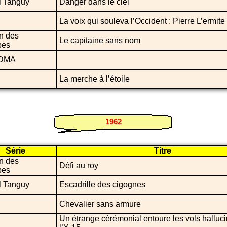
l Tanguy
Danger dans le ciel
La voix qui souleva l’Occident : Pierre L’ermite
n des
Le capitaine sans nom
bes
! DMA
La merche à l’étoile
1962
Série
Titre
n des
Défi au roy
bes
l Tanguy
Escadrille des cigognes
Chevalier sans armure
Un étrange cérémonial entoure les vols halluc