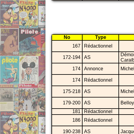
No
Type
167
Rédactionnel
Démo
172-194
AS
Caraï
174
Annonce
Miche
174
Rédactionnel
175-218
AS
Miche
179-200
AS
Belloy
181
Rédactionnel
186
Rédactionnel
190-238
AS
Jacqu