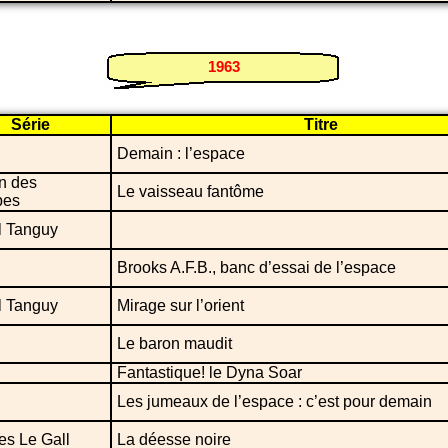
1963
Série
Titre
Demain : l’espace
n des
Le vaisseau fantôme
bes
l Tanguy
Brooks A.F.B., banc d’essai de l’espace
l Tanguy
Mirage sur l’orient
Le baron maudit
Fantastique! le Dyna Soar
Les jumeaux de l’espace : c’est pour demain
es Le Gall
La déesse noire