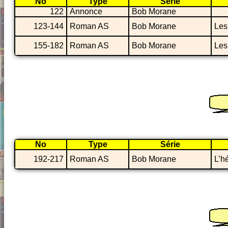
No
Type
Série
122
Annonce
Bob Morane
123-144
Roman AS
Bob Morane
Les
155-182
Roman AS
Bob Morane
Les
No
Type
Série
192-217
Roman AS
Bob Morane
L’h