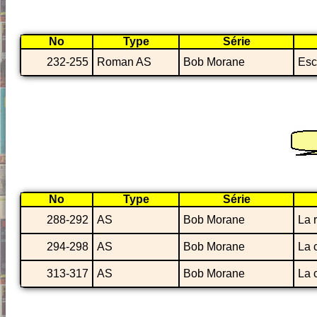
No
Type
Série
232-255
Roman AS
Bob Morane
Esc
No
Type
Série
288-292
AS
Bob Morane
La 
294-298
AS
Bob Morane
La 
313-317
AS
Bob Morane
La 