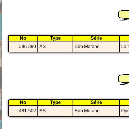
No
Type
Série
386-390
AS
Bob Morane
La 
No
Type
Série
481-502
AS
Bob Morane
Opé