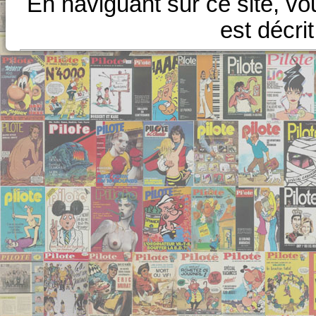
En naviguant sur ce site, vo
est décri