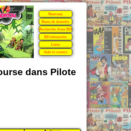
Nouveau
Bases de données
Recherche d'une BD
BD retrouvées
Liens
Aide et contact
ourse dans Pilote