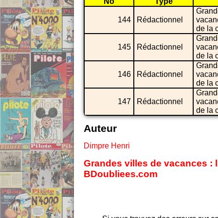
No
Type
Grande
144
Rédactionnel
vacanc
de la 
Grande
145
Rédactionnel
vacanc
de la 
Grande
146
Rédactionnel
vacanc
de la 
Grande
147
Rédactionnel
vacanc
de la 
Auteur
Dimpre Henri
Grandes villes de vacances : l
BDoubliees.com