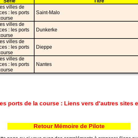
Série
Titre
s villes de
es : les ports
Saint-Malo
course
s villes de
es : les ports
Dunkerke
course
s villes de
es : les ports
Dieppe
course
s villes de
es : les ports
Nantes
course
es ports de la course : Liens vers d'autres sites e
Retour Mémoire de Pilote