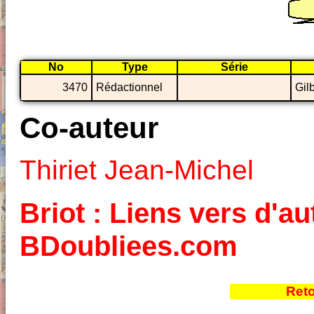
No
Type
Série
3470
Rédactionnel
Gil
Co-auteur
Thiriet Jean-Michel
Briot : Liens vers d'au
BDoubliees.com
Reto