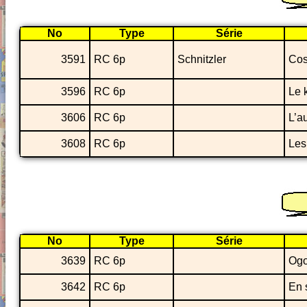
No
Type
Série
3591
RC 6p
Schnitzler
Cos
3596
RC 6p
Le 
3606
RC 6p
L’a
3608
RC 6p
Les
No
Type
Série
3639
RC 6p
Og
3642
RC 6p
En 