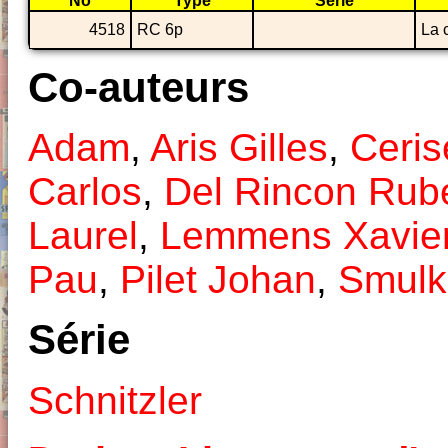
No
Type
Série
4518
RC 6p
La 
Co-auteurs
Adam
,
Aris Gilles
,
Ceris
Carlos
,
Del Rincon Rub
Laurel
,
Lemmens Xavie
Pau
,
Pilet Johan
,
Smulk
Série
Schnitzler