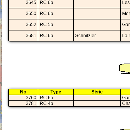
3645
RC 6p
Les
3650
RC 6p
Mer
3652
RC 5p
Gar
3681
RC 6p
Schnitzler
La 
No
Type
Série
3760
RC 6p
Gar
3781
RC 4p
Cha