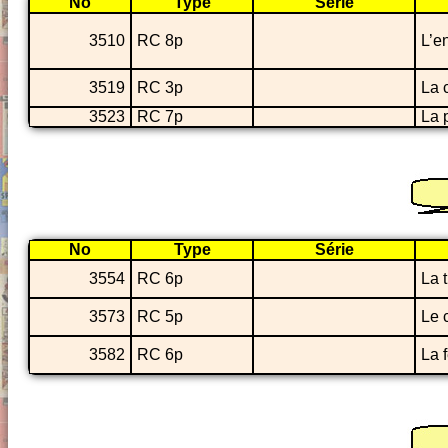
No
Type
Série
3510
RC 8p
L’e
3519
RC 3p
La
3523
RC 7p
La 
No
Type
Série
3554
RC 6p
La 
3573
RC 5p
Le 
3582
RC 6p
La 