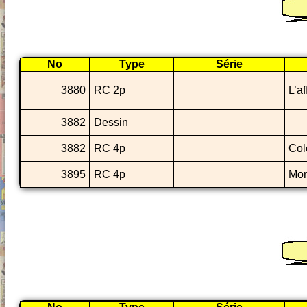
No
Type
Série
3880
RC 2p
L’af
3882
Dessin
3882
RC 4p
Col
3895
RC 4p
Mon