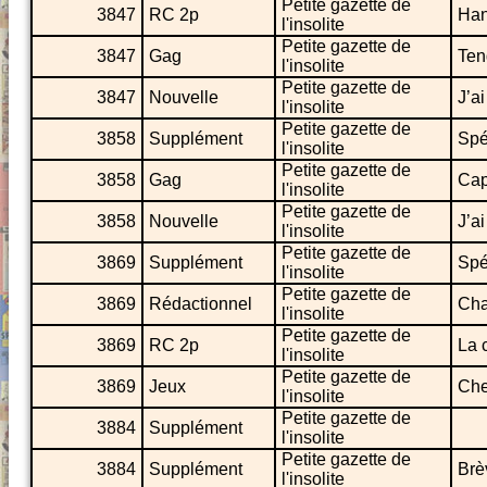
Petite gazette de
3847
RC 2p
Han
l'insolite
Petite gazette de
3847
Gag
Ten
l'insolite
Petite gazette de
3847
Nouvelle
J’a
l'insolite
Petite gazette de
3858
Supplément
Spé
l'insolite
Petite gazette de
3858
Gag
Cap
l'insolite
Petite gazette de
3858
Nouvelle
J’a
l'insolite
Petite gazette de
3869
Supplément
Spé
l'insolite
Petite gazette de
3869
Rédactionnel
Cha
l'insolite
Petite gazette de
3869
RC 2p
La 
l'insolite
Petite gazette de
3869
Jeux
Che
l'insolite
Petite gazette de
3884
Supplément
l'insolite
Petite gazette de
3884
Supplément
Brè
l'insolite