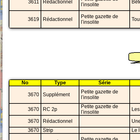
3611
Rédactionnel
Bêt
l'insolite
Petite gazette de
3619
Rédactionnel
Tou
l'insolite
No
Type
Série
Petite gazette de
3670
Supplément
l'insolite
Petite gazette de
3670
RC 2p
Les
l'insolite
3670
Rédactionnel
Une
3670
Strip
Le 
Petite gazette de