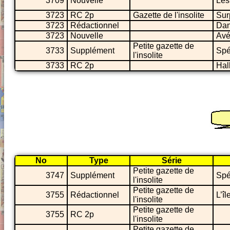
3709
Nouvelle
Les
3723
RC 2p
Gazette de l'insolite
Sur
3723
Rédactionnel
Dan
3723
Nouvelle
Avé
Petite gazette de
3733
Supplément
Spé
l'insolite
3733
RC 2p
Hal
No
Type
Série
Petite gazette de
3747
Supplément
Spé
l'insolite
Petite gazette de
3755
Rédactionnel
L’î
l'insolite
Petite gazette de
3755
RC 2p
l'insolite
Petite gazette de