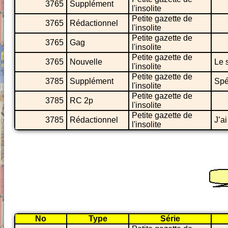
3765
Supplément
l'insolite
Petite gazette de
3765
Rédactionnel
l'insolite
Petite gazette de
3765
Gag
l'insolite
Petite gazette de
3765
Nouvelle
Le 
l'insolite
Petite gazette de
3785
Supplément
Spé
l'insolite
Petite gazette de
3785
RC 2p
l'insolite
Petite gazette de
3785
Rédactionnel
J’ai
l'insolite
No
Type
Série