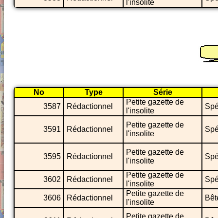
l'insolite
No
Type
Série
Petite gazette de
3587
Rédactionnel
Spé
l'insolite
Petite gazette de
3591
Rédactionnel
Spé
l'insolite
Petite gazette de
3595
Rédactionnel
Spé
l'insolite
Petite gazette de
3602
Rédactionnel
Spé
l'insolite
Petite gazette de
3606
Rédactionnel
Bêt
l'insolite
Petite gazette de