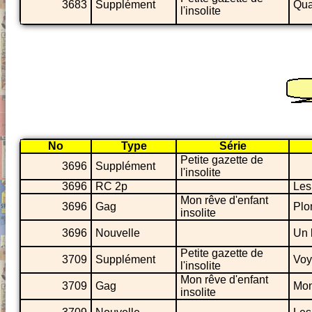
3683
Supplément
Qua
l'insolite
No
Type
Série
Petite gazette de
3696
Supplément
l'insolite
3696
RC 2p
Les
Mon rêve d'enfant
3696
Gag
Plo
insolite
3696
Nouvelle
Un 
Petite gazette de
3709
Supplément
Voy
l'insolite
Mon rêve d'enfant
3709
Gag
Mon
insolite