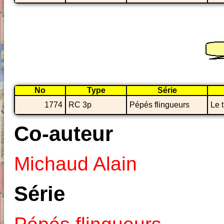
No
Type
Série
1774
RC 3p
Pépés flingueurs
Le t
Co-auteur
Michaud Alain
Série