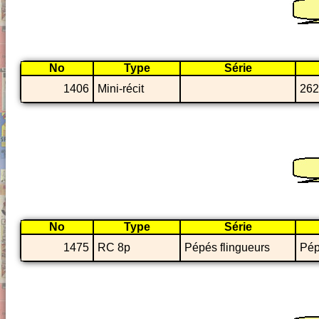
No
Type
Série
1406
Mini-récit
262
No
Type
Série
1475
RC 8p
Pépés flingueurs
Pép