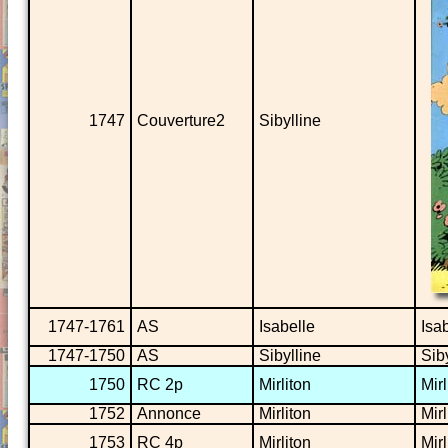
1747
Couverture2
Sibylline
1747-1761
AS
Isabelle
Isab
1747-1750
AS
Sibylline
Sib
1750
RC 2p
Mirliton
Mir
1752
Annonce
Mirliton
Mirl
1753
RC 4p
Mirliton
Mirl