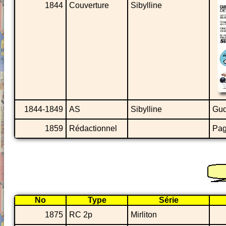
1844
Couverture
Sibylline
1844-1849
AS
Sibylline
Gud
1859
Rédactionnel
Pag
No
Type
Série
1875
RC 2p
Mirliton