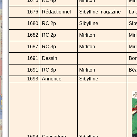
1675
RC 4p
Mirliton
Mir
1676
Rédactionnel
Sibylline magazine
La 
1680
RC 2p
Sibylline
Sib
1682
RC 2p
Mirliton
Mirl
1687
RC 3p
Mirliton
Mirl
1691
Dessin
Bon
1691
RC 3p
Mirliton
Béa
1693
Annonce
Sibylline
1694
Couverture
Sibylline