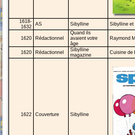
1618-
AS
Sibylline
Sibylline et
1632
Quand ils
1620
Rédactionnel
avaient votre
Raymond M
âge
Sibylline
1620
Rédactionnel
Cuisine de
magazine
1622
Couverture
Sibylline