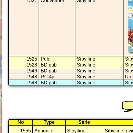
1521
Couverture
Sibylline
1525
Pub
Sibylline
Siby
1528
BD pub
Sibylline
Siby
1546
BD pub
Sibylline
Siby
1548
RC 4p
Sibylline
Un 
1548
BD pub
Sibylline
Siby
No
Type
Série
1555
Annonce
Sibylline
Sibylline revi