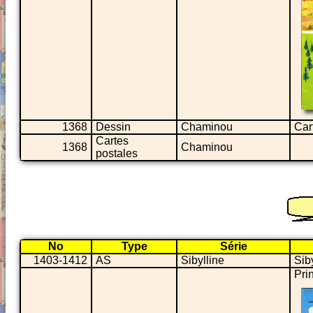
1368
Dessin
Chaminou
Car
Cartes
1368
Chaminou
postales
No
Type
Série
1403-1412
AS
Sibylline
Sib
Pri