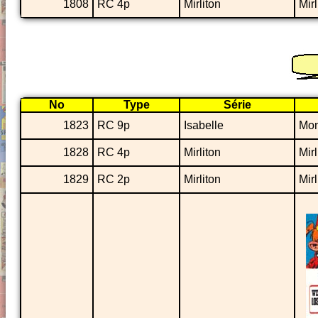
1808
RC 4p
Mirliton
Mirl
No
Type
Série
1823
RC 9p
Isabelle
Mon
1828
RC 4p
Mirliton
Mir
1829
RC 2p
Mirliton
Mir