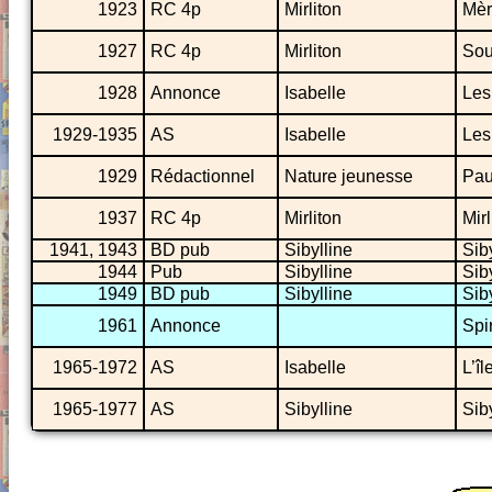
1923
RC 4p
Mirliton
Mèr
1927
RC 4p
Mirliton
Sou
1928
Annonce
Isabelle
Les
1929-1935
AS
Isabelle
Les
1929
Rédactionnel
Nature jeunesse
Pau
1937
RC 4p
Mirliton
Mirl
1941, 1943
BD pub
Sibylline
Sib
1944
Pub
Sibylline
Sib
1949
BD pub
Sibylline
Sib
1961
Annonce
Spi
1965-1972
AS
Isabelle
L’î
1965-1977
AS
Sibylline
Siby