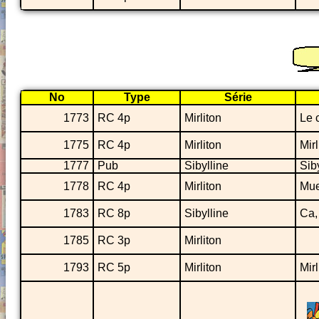
No
Type
Série
1773
RC 4p
Mirliton
Le c
1775
RC 4p
Mirliton
Mir
1777
Pub
Sibylline
Siby
1778
RC 4p
Mirliton
Mue
1783
RC 8p
Sibylline
Ca,
1785
RC 3p
Mirliton
1793
RC 5p
Mirliton
Mirl