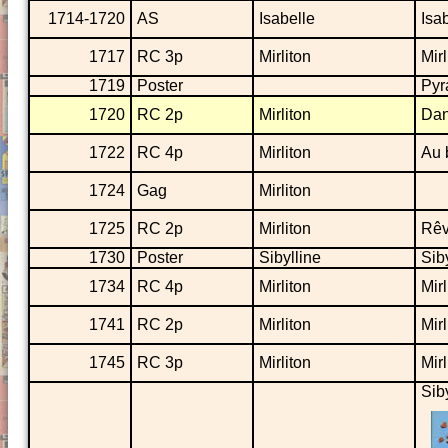
1714-1720
AS
Isabelle
Isab
1717
RC 3p
Mirliton
Mir
1719
Poster
Pyr
1720
RC 2p
Mirliton
Dan
1722
RC 4p
Mirliton
Au b
1724
Gag
Mirliton
1725
RC 2p
Mirliton
Rê
1730
Poster
Sibylline
Siby
1734
RC 4p
Mirliton
Mirl
1741
RC 2p
Mirliton
Mir
1745
RC 3p
Mirliton
Mir
Siby