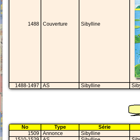
1488
Couverture
Sibylline
1488-1497
AS
Sibylline
Siby
No
Type
Série
1509
Annonce
Sibylline
1510-1529
AS
Sibylline
Sib