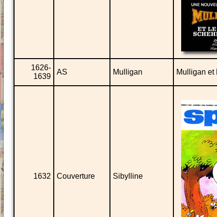
1626-
AS
Mulligan
Mulligan et
1639
1632
Couverture
Sibylline