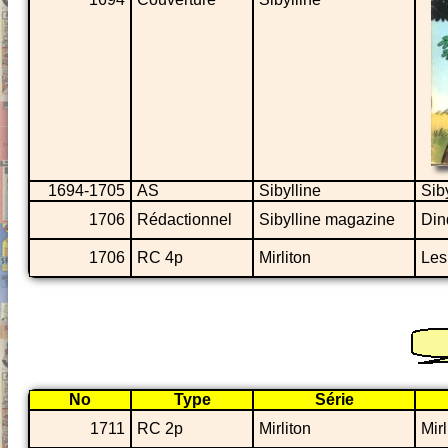
1694-1705
AS
Sibylline
Siby
1706
Rédactionnel
Sibylline magazine
Din
1706
RC 4p
Mirliton
Les
No
Type
Série
1711
RC 2p
Mirliton
Mirl