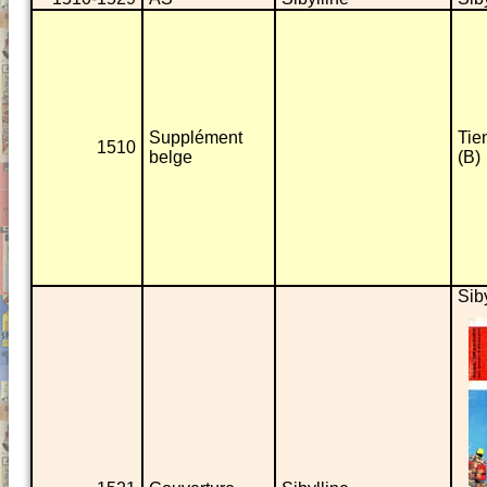
Supplément
Tie
1510
belge
(B)
Sib