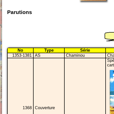
Parutions
No
Type
Série
1353-1381
AS
Chaminou
Cha
Spé
car
1368
Couverture