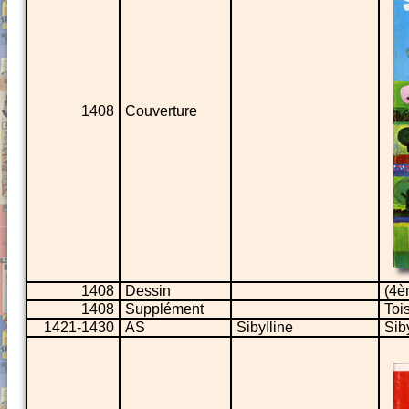
1408
Couverture
1408
Dessin
(4è
1408
Supplément
Toi
1421-1430
AS
Sibylline
Siby