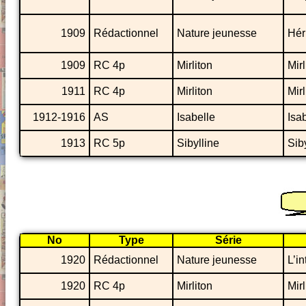
1909
Rédactionnel
Nature jeunesse
Hér
1909
RC 4p
Mirliton
Mirl
1911
RC 4p
Mirliton
Mirl
1912-1916
AS
Isabelle
Isab
1913
RC 5p
Sibylline
Sib
No
Type
Série
1920
Rédactionnel
Nature jeunesse
L’i
1920
RC 4p
Mirliton
Mirl