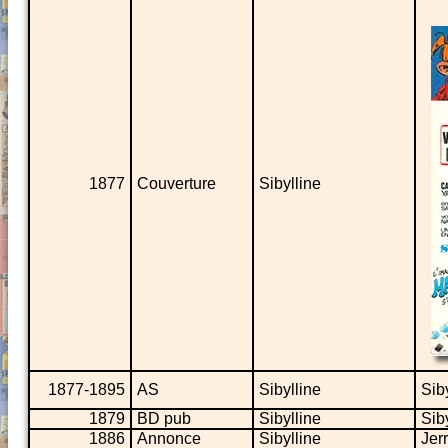
1877
Couverture
Sibylline
1877-1895
AS
Sibylline
Sib
1879
BD pub
Sibylline
Siby
1886
Annonce
Sibylline
Jer