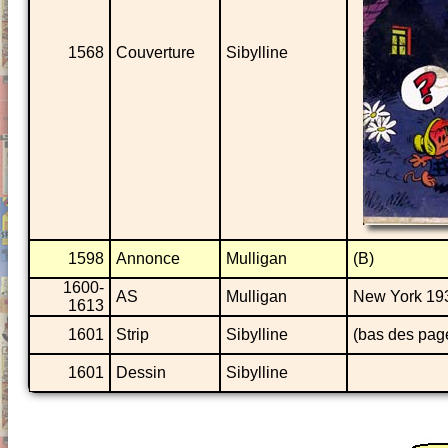
1568
Couverture
Sibylline
1598
Annonce
Mulligan
(B)
1600-
AS
Mulligan
New York 19
1613
1601
Strip
Sibylline
(bas des pag
1601
Dessin
Sibylline