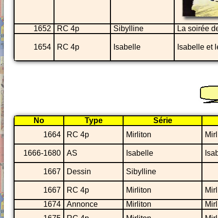
1652
RC 4p
Sibylline
La soirée d
1654
RC 4p
Isabelle
Isabelle et 
No
Type
Série
1664
RC 4p
Mirliton
Mir
1666-1680
AS
Isabelle
Isa
1667
Dessin
Sibylline
1667
RC 4p
Mirliton
Mir
1674
Annonce
Mirliton
Mir