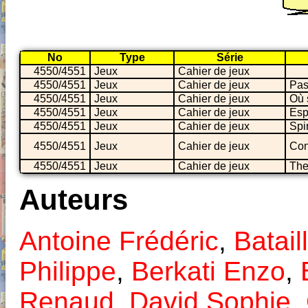
No
Type
Série
4550/4551
Jeux
Cahier de jeux
4550/4551
Jeux
Cahier de jeux
Pass
4550/4551
Jeux
Cahier de jeux
Où 
4550/4551
Jeux
Cahier de jeux
Esp
4550/4551
Jeux
Cahier de jeux
Spi
4550/4551
Jeux
Cahier de jeux
Con
4550/4551
Jeux
Cahier de jeux
The
Auteurs
Antoine Frédéric
,
Batail
Philippe
,
Berkati Enzo
,
Renaud
,
David Sophie
,