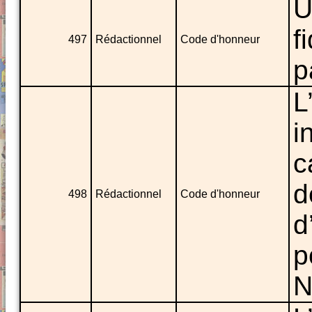
U
f
497
Rédactionnel
Code d'honneur
p
L
i
c
d
498
Rédactionnel
Code d'honneur
d
p
N