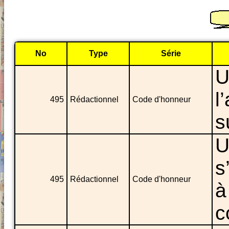
No
Type
Série
U
l
495
Rédactionnel
Code d'honneur
s
U
s
495
Rédactionnel
Code d'honneur
à
c