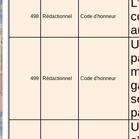
L
c
498
Rédactionnel
Code d'honneur
a
U
p
m
499
Rédactionnel
Code d'honneur
g
s
p
U