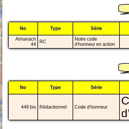
No
Type
Série
Almanach
Notre code
RC
44
d'honneur en action
No
Type
Série
C
448 bis
Rédactionnel
Code d'honneur
d