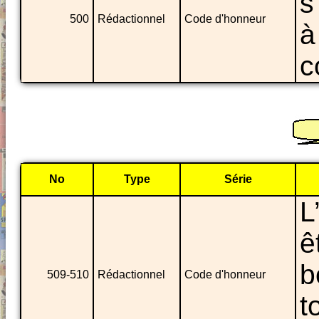
s
500
Rédactionnel
Code d'honneur
à
c
No
Type
Série
L
ê
b
509-510
Rédactionnel
Code d'honneur
t