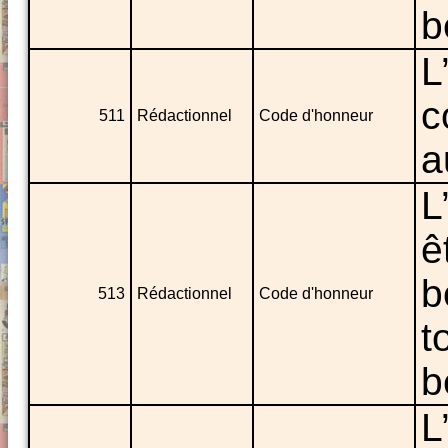
b
L
c
511
Rédactionnel
Code d'honneur
a
L
ê
b
513
Rédactionnel
Code d'honneur
t
b
L