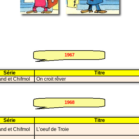
1967
Série
Titre
and et Chifmol
On croit rêver
1968
Série
Titre
and et Chifmol
L’oeuf de Troie