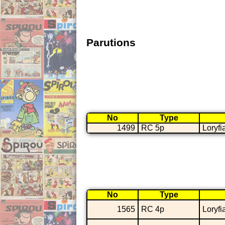
Parutions
No
Type
1499
RC 5p
Loryfi
No
Type
1565
RC 4p
Loryfi