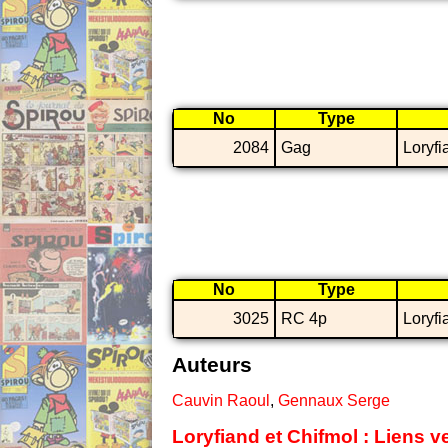
No
Type
2084
Gag
Loryfi
No
Type
3025
RC 4p
Loryfi
Auteurs
Cauvin Raoul
,
Gennaux Serge
Loryfiand et Chifmol : Liens v