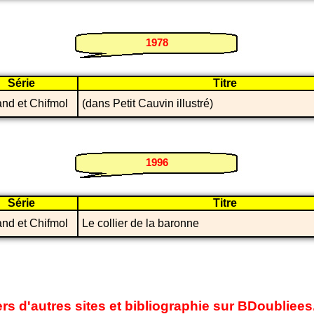
1978
Série
Titre
and et Chifmol
(dans Petit Cauvin illustré)
1996
Série
Titre
and et Chifmol
Le collier de la baronne
ers d'autres sites et bibliographie sur BDoubliee