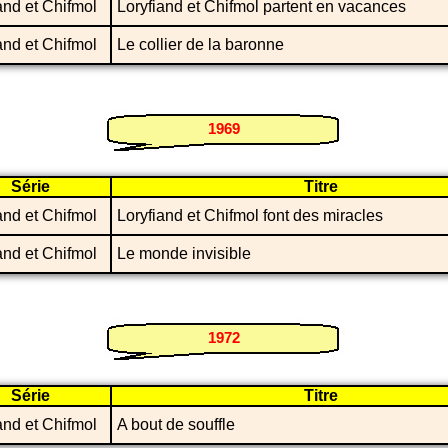
and et Chifmol
Loryfiand et Chifmol partent en vacances
and et Chifmol
Le collier de la baronne
1969
Série
Titre
and et Chifmol
Loryfiand et Chifmol font des miracles
and et Chifmol
Le monde invisible
1972
Série
Titre
and et Chifmol
A bout de souffle