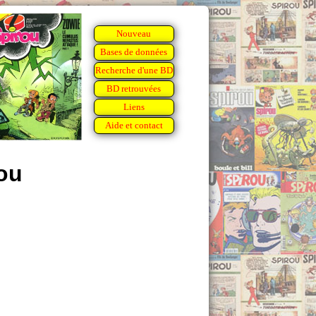
Nouveau
Bases de données
Recherche d'une BD
BD retrouvées
Liens
Aide et contact
ou