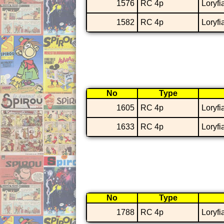
1576
RC 4p
Loryfi
1582
RC 4p
Loryfi
No
Type
1605
RC 4p
Loryfi
1633
RC 4p
Loryfi
No
Type
1788
RC 4p
Loryfi