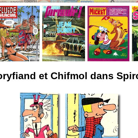
oryfiand et Chifmol dans Spir