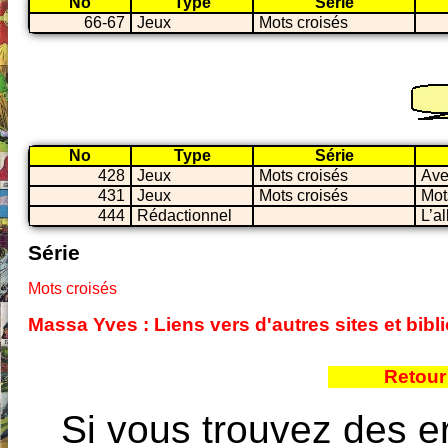
No
Type
Série
66-67
Jeux
Mots croisés
No
Type
Série
428
Jeux
Mots croisés
Ave
431
Jeux
Mots croisés
Mot
444
Rédactionnel
L’a
Série
Mots croisés
Massa Yves : Liens vers d'autres sites et bi
Retour
Si vous trouvez des e