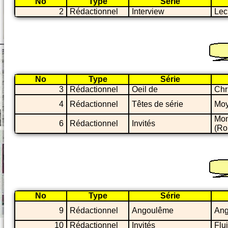
No
Type
Série
2
Rédactionnel
Interview
Lec
No
Type
Série
3
Rédactionnel
Oeil de
Chr
4
Rédactionnel
Têtes de série
Moy
Mon
6
Rédactionnel
Invités
(Ro
No
Type
Série
9
Rédactionnel
Angoulême
Ang
10
Rédactionnel
Invités
Flu