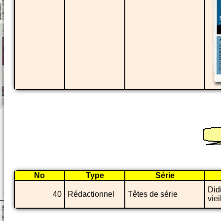
No
Type
Série
Did
40
Rédactionnel
Têtes de série
viei