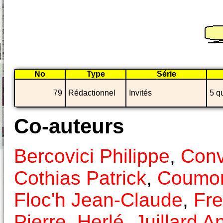
No
Type
Série
79
Rédactionnel
Invités
5 q
Co-auteurs
Bercovici Philippe
,
Conv
Cothias Patrick
,
Coumon
Floc'h Jean-Claude
,
Fr
Pierre
,
Herlé
,
Juillard A