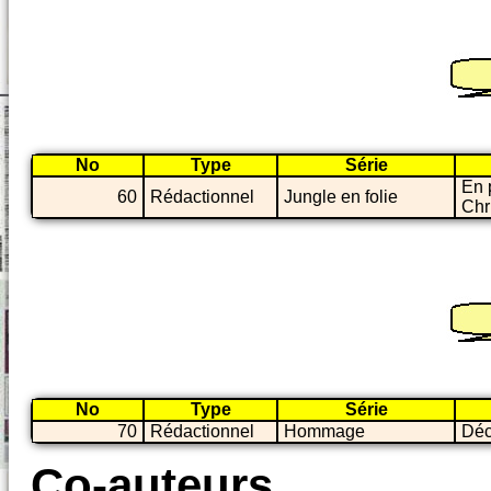
No
Type
Série
En 
60
Rédactionnel
Jungle en folie
Chr
No
Type
Série
70
Rédactionnel
Hommage
Déc
Co-auteurs