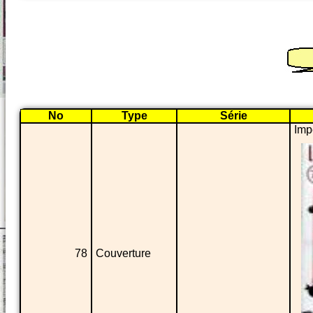
No
Type
Série
Imp
78
Couverture