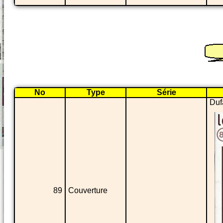
No
Type
Série
Duf
89
Couverture