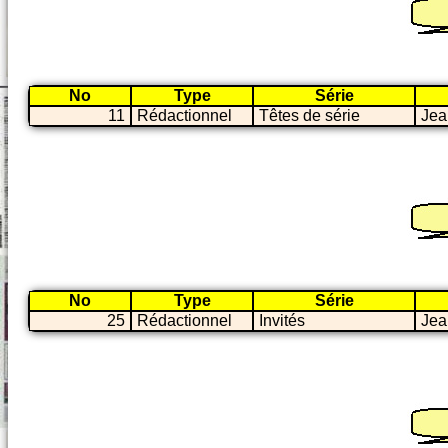
No
Type
Série
11
Rédactionnel
Têtes de série
Jea
No
Type
Série
25
Rédactionnel
Invités
Jean