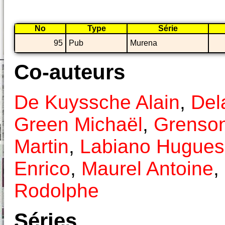
No
Type
Série
95
Pub
Murena
Co-auteurs
De Kuyssche Alain
,
Del
Green Michaël
,
Grenson
Martin
,
Labiano Hugues
Enrico
,
Maurel Antoine
,
Rodolphe
Séries