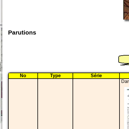
Parutions
No
Type
Série
Dar