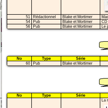
51
Rédactionnel
Blake et Mortimer
Mad
54
Pub
Blake et Mortimer
CD 
56
Pub
Blake et Mortimer
Le 
No
Type
Série
60
Pub
Blake et Mortimer
No
Type
Série
La 