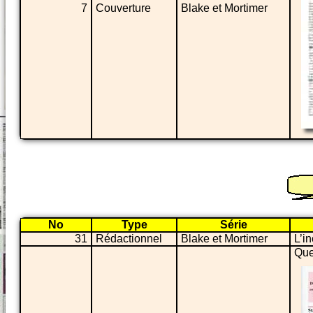
7
Couverture
Blake et Mortimer
No
Type
Série
31
Rédactionnel
Blake et Mortimer
L’i
Que