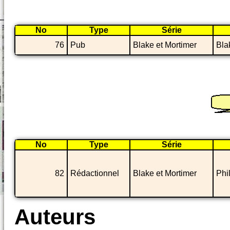
No
Type
Série
76
Pub
Blake et Mortimer
Bla
No
Type
Série
82
Rédactionnel
Blake et Mortimer
Phi
Auteurs