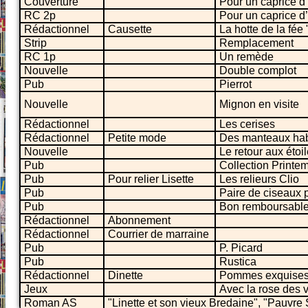
Couverture
Pour un caprice 
RC 2p
Pour un caprice 
Rédactionnel
Causette
La hotte de la fée
Strip
Remplacement
RC 1p
Un remède
Nouvelle
Double complot
Pub
Pierrot
Nouvelle
Mignon en visite
Rédactionnel
Les cerises
Rédactionnel
Petite mode
Des manteaux habi
Nouvelle
Le retour aux étoi
Pub
Collection Printe
Pub
Pour relier Lisette
Les relieurs Clio
Pub
Paire de ciseaux p
Pub
Bon remboursable
Rédactionnel
Abonnement
Rédactionnel
Courrier de marraine
Pub
P. Picard
Pub
Rustica
Rédactionnel
Dinette
Pommes exquise
Jeux
Avec la rose des 
Roman AS
"Linette et son vieux Bredaine", "Pauvre 