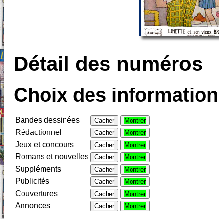
Détail des numéros
Choix des informations
Bandes dessinées
Cacher
Montrer
Rédactionnel
Cacher
Montrer
Jeux et concours
Cacher
Montrer
Romans et nouvelles
Cacher
Montrer
Suppléments
Cacher
Montrer
Publicités
Cacher
Montrer
Couvertures
Cacher
Montrer
Annonces
Cacher
Montrer