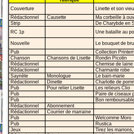
Couverture
Linette et son vie
Rédactionnel
Causette
Ma corbeille à ou
Strip
De Charybde en S
RC 1p
Une bataille au po
Nouvelle
Le bouquet de br
Pub
Collection Printe
Chanson
Chansons de Lisette
Rondin Picotin
Rédactionnel
Chemise de laine p
Rédactionnel
Charmante robe
Saynète
Monologue
Le bain-marie
Rédactionnel
Dinette
Charlotte de pom
Pub
Pour relier Lisette
Les relieurs Clio
Pub
Paire de ciseaux p
Pub
Bon remboursable
Rédactionnel
Abonnement
Rédactionnel
Courrier de marraine
Pub
Welcomme Moro
Pub
Rustica
Jeux
Tirez les marrons,