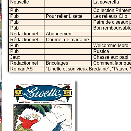
Nouvelle
La poverella
Pub
Collection Printe
Pub
Pour relier Lisette
Les relieurs Clio
Pub
Paire de ciseaux p
Pub
Bon remboursable
Rédactionnel
Abonnement
Rédactionnel
Courrier de marraine
Pub
Welcomme Moro
Pub
Rustica
Jeux
Chasse aux papil
Rédactionnel
Bricolages
Comment fabrique
Roman AS
"Linette et son vieux Bredaine", "Pauvre 