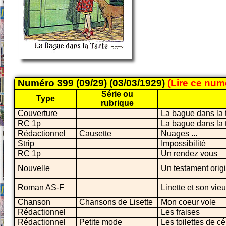
Numéro 399 (09/29) (03/03/1929)
(Lire ce nu
Série ou
Type
rubrique
Couverture
La bague dans la 
RC 1p
La bague dans la 
Rédactionnel
Causette
Nuages ...
Strip
Impossibilité
RC 1p
Un rendez vous
Nouvelle
Un testament orig
Roman AS-F
Linette et son vie
Chanson
Chansons de Lisette
Mon coeur vole
Rédactionnel
Les fraises
Rédactionnel
Petite mode
Les toilettes de c