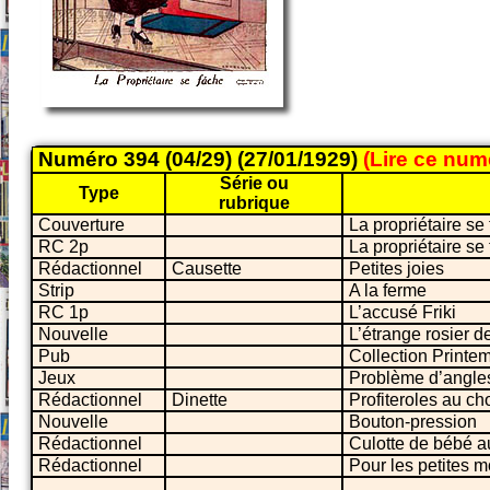
Numéro 394 (04/29) (27/01/1929)
(Lire ce nu
Série ou
Type
rubrique
Couverture
La propriétaire se
RC 2p
La propriétaire se
Rédactionnel
Causette
Petites joies
Strip
A la ferme
RC 1p
L’accusé Friki
Nouvelle
L’étrange rosier d
Pub
Collection Printe
Jeux
Problème d’angles
Rédactionnel
Dinette
Profiteroles au ch
Nouvelle
Bouton-pression
Rédactionnel
Culotte de bébé au
Rédactionnel
Pour les petites 