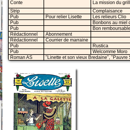
Conte
La mission du gril
Strip
Complaisance
Pub
Pour relier Lisette
Les relieurs Clio
Pub
Bonbons au miel 
Pub
Bon remboursable
Rédactionnel
Abonnement
Rédactionnel
Courrier de marraine
Pub
Rustica
Pub
Welcomme Moro
Roman AS
"Linette et son vieux Bredaine", "Pauvre 