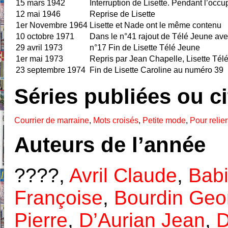
15 mars 1942
Interruption de Lisette. Pendant l’occu
12 mai 1946
Reprise de Lisette
1er Novembre 1964
Lisette et Nade ont le même contenu
10 octobre 1971
Dans le n°41 rajout de Télé Jeune av
29 avril 1973
n°17 Fin de Lisette Télé Jeune
1er mai 1973
Repris par Jean Chapelle, Lisette Télé
23 septembre 1974
Fin de Lisette Caroline au numéro 39
Séries publiées ou c
Courrier de marraine
,
Mots croisés
,
Petite mode
,
Pour relier
Auteurs de l’année
????,
Avril Claude
,
Bab
Françoise
,
Bourdin Geo
Pierre
,
D’Aurian Jean
,
D