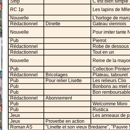
Strip
C’est bien simple
RC 1p
Les lapins de Mlle
Nouvelle
L’horloge de marr
Rédactionnel
Dinette
Gateau viennois
Nouvelle
Pour imiter tante 
Pub
Pierrot
Rédactionnel
Robe de dessous
Rédactionnel
Tout en un
Nouvelle
Reine de la mayo
Pub
Collection Printe
Rédactionnel
Bricolages
Plateau, tabouret
Pub
Pour relier Lisette
Les relieurs Clio
Pub
Bonbons au miel 
Pub
Bon remboursable
Rédactionnel
Abonnement
Pub
Welcomme Moro
Pub
Rustica
Jeux
Les anneaux de p
Jeux
Proverbe en action
Roman AS
"Linette et son vieux Bredaine", "Pauvre 