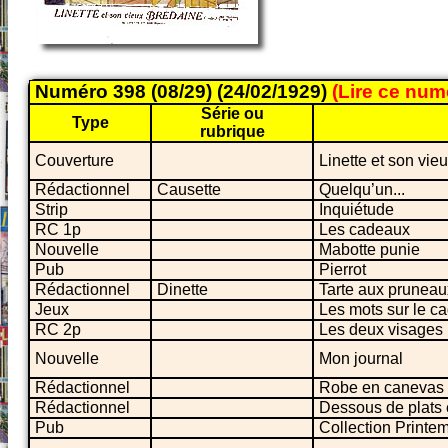
Numéro 398 (08/29) (24/02/1929)
(Lire ce nu
Série ou
Type
rubrique
Couverture
Linette et son vie
Rédactionnel
Causette
Quelqu’un...
Strip
Inquiétude
RC 1p
Les cadeaux
Nouvelle
Mabotte punie
Pub
Pierrot
Rédactionnel
Dinette
Tarte aux pruneau
Jeux
Les mots sur le c
RC 2p
Les deux visages
Nouvelle
Mon journal
Rédactionnel
Robe en canevas f
Rédactionnel
Dessous de plats 
Pub
Collection Printe