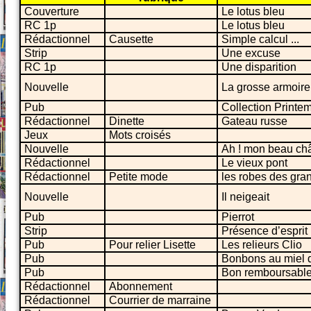
Couverture
Le lotus bleu
RC 1p
Le lotus bleu
Rédactionnel
Causette
Simple calcul ...
Strip
Une excuse
RC 1p
Une disparition
Nouvelle
La grosse armoire 
Pub
Collection Printe
Rédactionnel
Dinette
Gateau russe
Jeux
Mots croisés
Nouvelle
Ah ! mon beau ch
Rédactionnel
Le vieux pont
Rédactionnel
Petite mode
les robes des gra
Nouvelle
Il neigeait
Pub
Pierrot
Strip
Présence d’esprit
Pub
Pour relier Lisette
Les relieurs Clio
Pub
Bonbons au miel 
Pub
Bon remboursable
Rédactionnel
Abonnement
Rédactionnel
Courrier de marraine