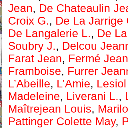
Jean
,
De Chateaulin J
Croix G.
,
De La Jarrige
De Langalerie L.
,
De La
Soubry J.
,
Delcou Jean
Farat Jean
,
Fermé Jea
Framboise
,
Furrer Jean
L’Abeille
,
L’Amie
,
Lesiol
Madeleine
,
Liverani L.
,
Maîtrejean Louis
,
Maril
Pattinger Colette May
,
P