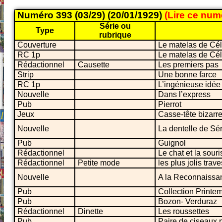
Numéro 393 (03/29) (20/01/1929)
(Lire ce nu
Série ou
Type
rubrique
Couverture
Le matelas de Cé
RC 1p
Le matelas de Cé
Rédactionnel
Causette
Les premiers pas
Strip
Une bonne farce
RC 1p
L’ingénieuse idée
Nouvelle
Dans l’express
Pub
Pierrot
Jeux
Casse-tête bizarr
Nouvelle
La dentelle de Sé
Pub
Guignol
Rédactionnel
Le chat et la souri
Rédactionnel
Petite mode
les plus jolis trave
Nouvelle
A la Reconnaissa
Pub
Collection Printe
Pub
Bozon- Verduraz
Rédactionnel
Dinette
Les roussettes
Pub
Paire de ciseaux p