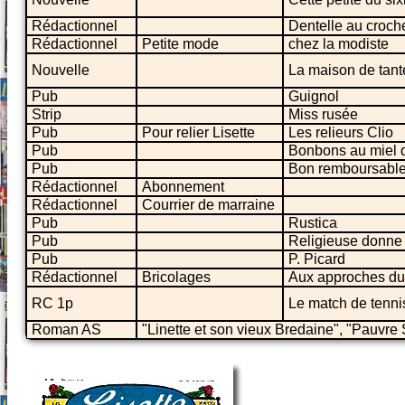
Rédactionnel
Dentelle au croch
Rédactionnel
Petite mode
chez la modiste
Nouvelle
La maison de tan
Pub
Guignol
Strip
Miss rusée
Pub
Pour relier Lisette
Les relieurs Clio
Pub
Bonbons au miel 
Pub
Bon remboursable
Rédactionnel
Abonnement
Rédactionnel
Courrier de marraine
Pub
Rustica
Pub
Religieuse donne 
Pub
P. Picard
Rédactionnel
Bricolages
Aux approches du
RC 1p
Le match de tenni
Roman AS
"Linette et son vieux Bredaine", "Pauvre 