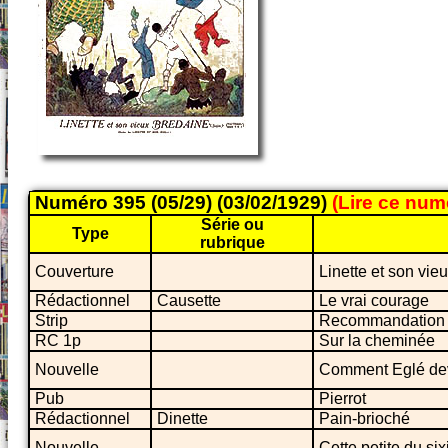
Numéro 395 (05/29) (03/02/1929)
(Lire ce nu
Série ou
Type
rubrique
Couverture
Linette et son vie
Rédactionnel
Causette
Le vrai courage
Strip
Recommandation
RC 1p
Sur la cheminée
Nouvelle
Comment Eglé de
Pub
Pierrot
Rédactionnel
Dinette
Pain-brioché
Nouvelle
Cette petite du si