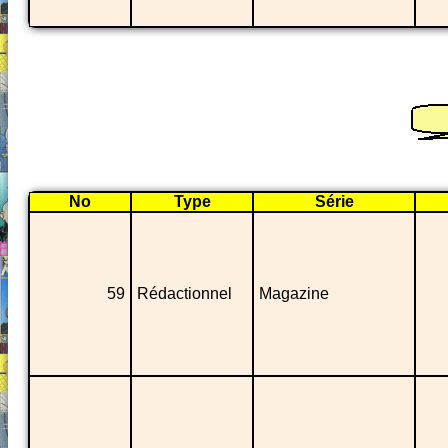
No
Type
Série
59
Rédactionnel
Magazine