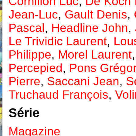
Cornillon Luc
,
De Koch 
Jean-Luc
,
Gault Denis
,
Pascal
,
Headline John
,
Le Trividic Laurent
,
Lou
Philippe
,
Morel Laurent
Percepied
,
Pons Grégor
Pierre
,
Saccani Jean
,
S
Truchaud François
,
Vol
Série
Magazine