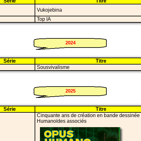
Série
Titre
Vukojebina
Top IA
2024
Série
Titre
Sousvivalisme
2025
Série
Titre
Cinquante ans de création en bande dessinée 
Humanoïdes associés