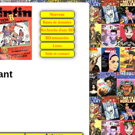
Nouveau
Bases de données
Recherche d'une BD
BD retrouvées
Liens
Aide et contact
ant