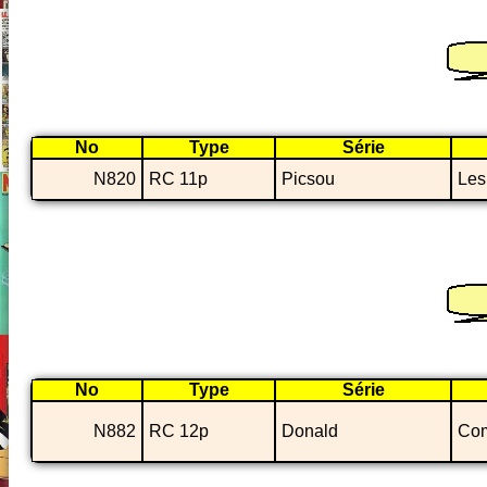
No
Type
Série
N820
RC 11p
Picsou
Les
No
Type
Série
N882
RC 12p
Donald
Com