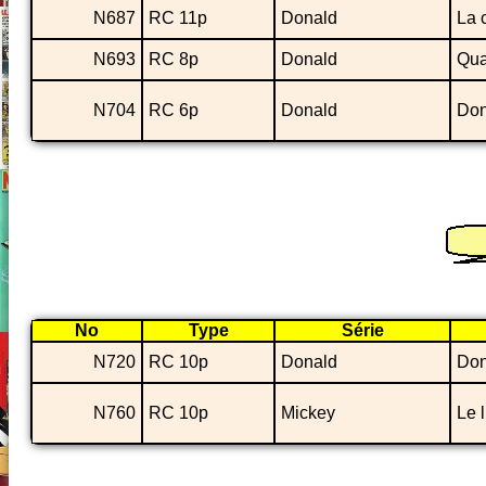
N687
RC 11p
Donald
La 
N693
RC 8p
Donald
Quan
N704
RC 6p
Donald
Don
No
Type
Série
N720
RC 10p
Donald
Don
N760
RC 10p
Mickey
Le l