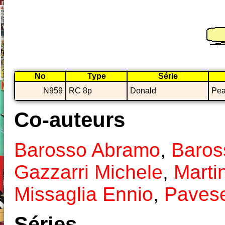
No
Type
Série
N959
RC 8p
Donald
Pea
Co-auteurs
Barosso Abramo
,
Baros
Gazzarri Michele
,
Marti
Missaglia Ennio
,
Paves
Séries