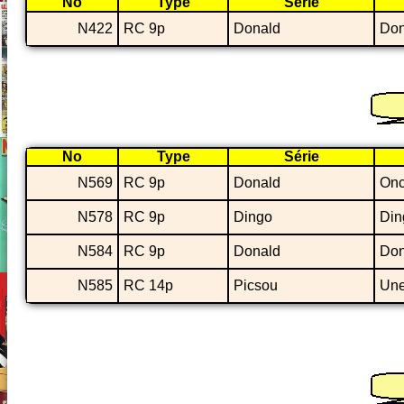
No
Type
Série
N422
RC 9p
Donald
Dona
No
Type
Série
N569
RC 9p
Donald
Onc
N578
RC 9p
Dingo
Din
N584
RC 9p
Donald
Don
N585
RC 14p
Picsou
Une