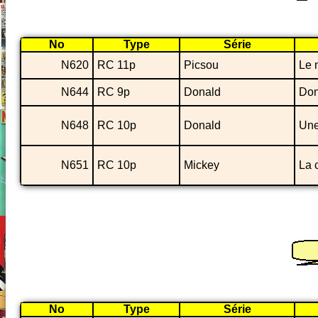
No
Type
Série
N620
RC 11p
Picsou
Le 
N644
RC 9p
Donald
Don
N648
RC 10p
Donald
Une
N651
RC 10p
Mickey
La 
No
Type
Série