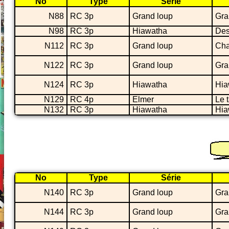
No
Type
Série
N88
RC 3p
Grand loup
Gra
N98
RC 3p
Hiawatha
Des
N112
RC 3p
Grand loup
Cha
N122
RC 3p
Grand loup
Gra
N124
RC 3p
Hiawatha
Hia
N129
RC 4p
Elmer
Le 
N132
RC 3p
Hiawatha
Hia
No
Type
Série
N140
RC 3p
Grand loup
Gra
N144
RC 3p
Grand loup
Gra