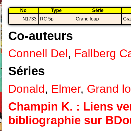
No
Type
Série
N1733
RC 5p
Grand loup
Gra
Co-auteurs
Connell Del
,
Fallberg Ca
Séries
Donald
,
Elmer
,
Grand l
Champin K. : Liens ver
bibliographie sur BD