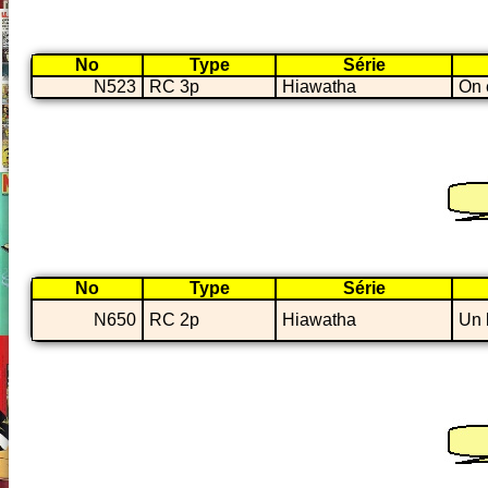
No
Type
Série
N523
RC 3p
Hiawatha
On 
No
Type
Série
N650
RC 2p
Hiawatha
Un 