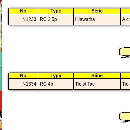
No
Type
Série
N1233
RC 2,5p
Hiawatha
A c
No
Type
Série
N1334
RC 4p
Tic et Tac
Tic