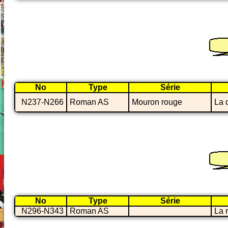
No
Type
Série
N237-N266
Roman AS
Mouron rouge
La 
No
Type
Série
N296-N343
Roman AS
La 