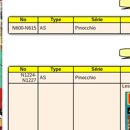
No
Type
Série
N600-N615
AS
Pinocchio
No
Type
Série
N1224-
AS
Pinocchio
N1227
Les