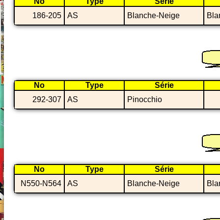
No
Type
Série
186-205
AS
Blanche-Neige
Bla
No
Type
Série
292-307
AS
Pinocchio
No
Type
Série
N550-N564
AS
Blanche-Neige
Bla