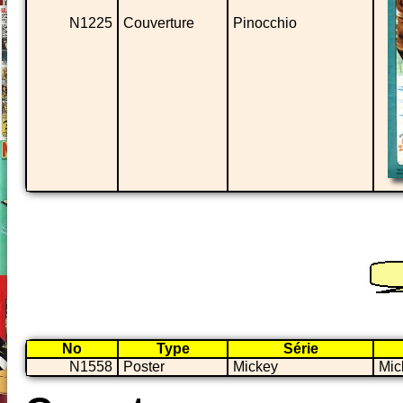
N1225
Couverture
Pinocchio
No
Type
Série
N1558
Poster
Mickey
Mic