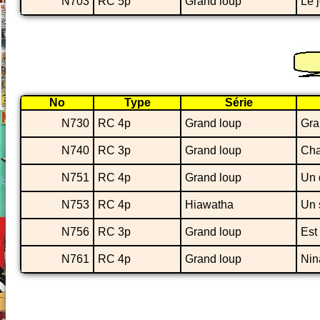
N703
RC 5p
Grand loup
Le 
No
Type
Série
N730
RC 4p
Grand loup
Gra
N740
RC 3p
Grand loup
Cha
N751
RC 4p
Grand loup
Un 
N753
RC 4p
Hiawatha
Un 
N756
RC 3p
Grand loup
Est
N761
RC 4p
Grand loup
Nin