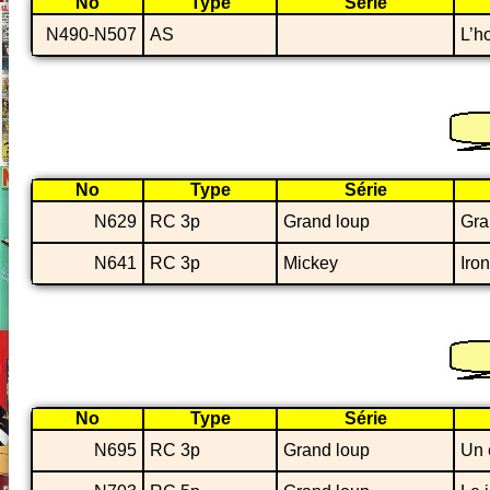
No
Type
Série
N490-N507
AS
L’h
No
Type
Série
N629
RC 3p
Grand loup
Gra
N641
RC 3p
Mickey
Iron
No
Type
Série
N695
RC 3p
Grand loup
Un 