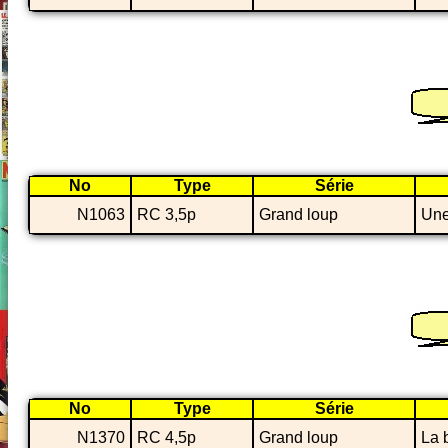
No
Type
Série
N1063
RC 3,5p
Grand loup
Une 
No
Type
Série
N1370
RC 4,5p
Grand loup
La 