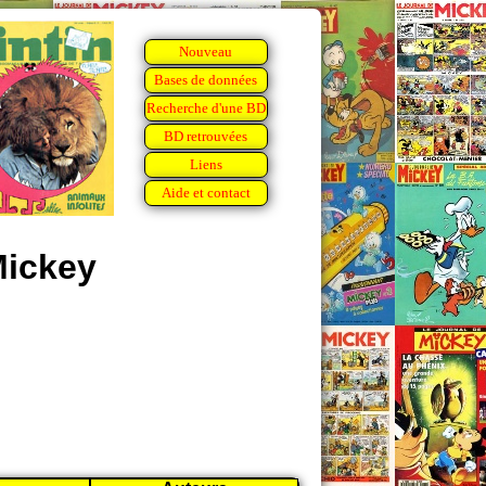
Nouveau
Bases de données
Recherche d'une BD
BD retrouvées
Liens
Aide et contact
Mickey