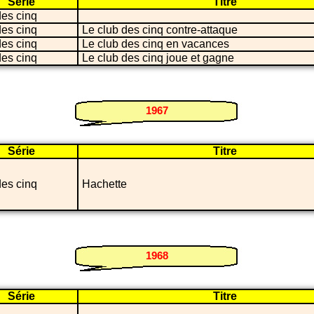
Série
Titre
des cinq
des cinq
Le club des cinq contre-attaque
des cinq
Le club des cinq en vacances
des cinq
Le club des cinq joue et gagne
1967
Série
Titre
des cinq
Hachette
1968
Série
Titre