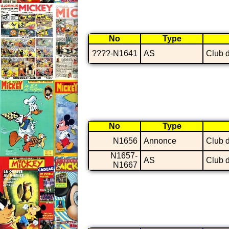
No
Type
????-N1641
AS
Club 
No
Type
N1656
Annonce
Club 
N1657-
AS
Club 
N1667