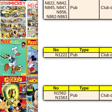
N822, N842,
N845, N847,
Pub
Club 
N856,
N862-N863
No
Type
N1222
Pub
Club 
No
Type
N1562-
Pub
Club 
N1563