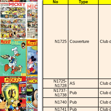
No
Type
N1725
Couverture
Club 
N1725-
AS
Club 
N1728
N1737-
Pub
Club 
N1738
N1740
Pub
Club 
N1741
Pub
Club 