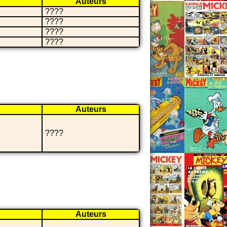
Auteurs
????
????
????
????
Auteurs
????
Auteurs