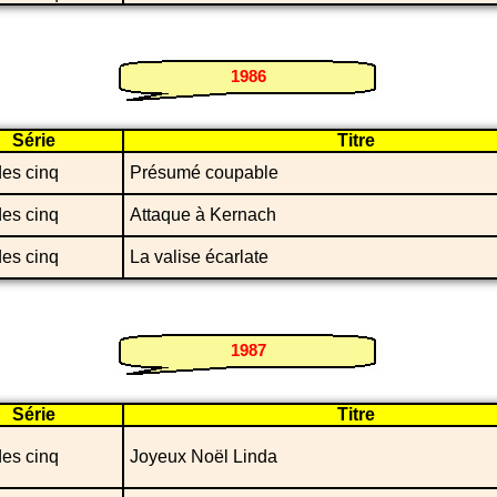
1986
Série
Titre
des cinq
Présumé coupable
des cinq
Attaque à Kernach
des cinq
La valise écarlate
1987
Série
Titre
des cinq
Joyeux Noël Linda