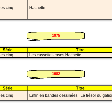
des cinq
Hachette
1975
Série
Titre
des cinq
Les cassettes roses Hachette
1982
Série
Titre
des cinq
Enfin en bandes dessinées ! Le trésor du galio