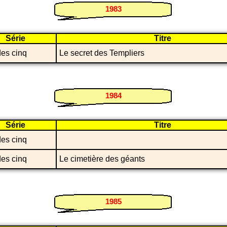
1983
Série
Titre
des cinq
Le secret des Templiers
1984
Série
Titre
des cinq
des cinq
Le cimetière des géants
1985