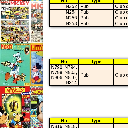
No
Type
N252
Pub
Club 
N254
Pub
Club 
N256
Pub
Club 
N258
Pub
Club 
No
Type
N790, N794,
N798, N803,
Pub
Club 
N806, N810,
N814
No
Type
N816, N818,