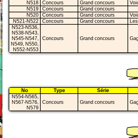
N518
Concours
Grand concours
Voi
N519
Concours
Grand concours
N520
Concours
Grand concours
Voi
N521-N522
Concours
Grand concours
Les
N523-N536,
N538-N543,
N545-N547,
Concours
Grand concours
Gag
N549, N550,
N552-N553
No
Type
Série
N554-N565,
N567-N576,
Concours
Grand concours
Gag
N579