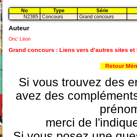
No
Type
Série
N2385
Concours
Grand concours
Auteur
Onc' Léon
Grand concours : Liens vers d'autres sites e
Retour Mém
Si vous trouvez des e
avez des compléments à
prénoms
merci de l'indique
Si vous posez une ques