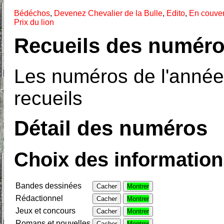
Bédéchos
,
Devenez Chevalier de la Bulle
,
Edito
,
En couver
Prix du lion
Recueils des numéro
Les numéros de l'année
recueils
Détail des numéros
Choix des informations
Bandes dessinées
Cacher
Montrer
Rédactionnel
Cacher
Montrer
Jeux et concours
Cacher
Montrer
Romans et nouvelles
Cacher
Montrer