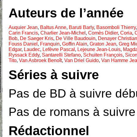
Auteurs de l’année
Auquier Jean
,
Baltus Anne
,
Baruti Barly
,
Basomboli Thierry
Carin Francis
,
Charlier Jean-Michel
,
Comès Didier
,
Coria
,
Bob
,
De Saeger Kris
,
De Ville Baudouin
,
Denayer Christia
Fouss Daniel
,
Franquin
,
Goffin Alain
,
Graton Jean
,
Greg Mi
Edgar
,
Laudec
,
Lefèvre Pascal
,
Lejeune Jean-Louis
,
Magd
Ryssack Eddy
,
Santarelli Stefano
,
Schuiten François
,
Sico
Tito
,
Van Asbroek Benoît
,
Van Driel Guido
,
Van Hamme Je
Séries à suivre
Pas de BD à suivre débu
Pas de romans à suivre
Rédactionnel