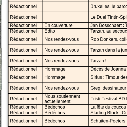
Rédactionnel
Bruxelles, le par
Rédactionnel
Le Duel Tintin-Sp
Rédactionnel
En couverture
Jan Bosschaert : T
Rédactionnel
Edito
Tarzan, au secours
Rédactionnel
Nos rendez-vous
Rob Donkers, coll
Rédactionnel
Nos rendez-vous
Tarzan dans la ju
Rédactionnel
Nos rendez-vous
Tarzan !
Rédactionnel
Hommage
Décès de Joanna
Rédactionnel
Hommage
Sirius : Timour des
Rédactionnel
Nos rendez-vous
Greg, dessinateur
Nous soutiennent
Rédactionnel
Fristi Festival BD
actuellement
Rédactionnel
Bédéchos
La fête du coucou
Rédactionnel
Bédéchos
Starting Block : 
Rédactionnel
Bédéchos
Schuiten-Peeters 