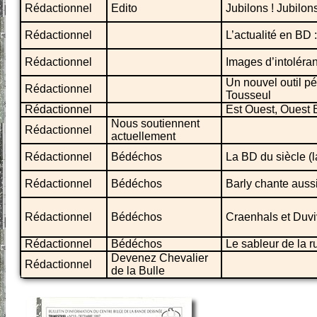
Rédactionnel
Edito
Jubilons ! Jubilons
Rédactionnel
L’actualité en BD 
Rédactionnel
Images d’intoléra
Un nouvel outil p
Rédactionnel
Tousseul
Rédactionnel
Est Ouest, Ouest 
Nous soutiennent
Rédactionnel
actuellement
Rédactionnel
Bédéchos
La BD du siècle (
Rédactionnel
Bédéchos
Barly chante auss
Rédactionnel
Bédéchos
Craenhals et Duvi
Rédactionnel
Bédéchos
Le sableur de la 
Devenez Chevalier
Rédactionnel
de la Bulle