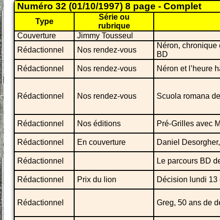
Numéro 32 (01/10/1997) 8 page - Complet
Série ou
Type
rubrique
Couverture
Jimmy Tousseul
Néron, chronique 
Rédactionnel
Nos rendez-vous
BD
Rédactionnel
Nos rendez-vous
Néron et l’heure 
Rédactionnel
Nos rendez-vous
Scuola romana dei
Rédactionnel
Nos éditions
Pré-Grilles avec M
Rédactionnel
En couverture
Daniel Desorgher,
Rédactionnel
Le parcours BD de
Rédactionnel
Prix du lion
Décision lundi 13
Rédactionnel
Greg, 50 ans de d