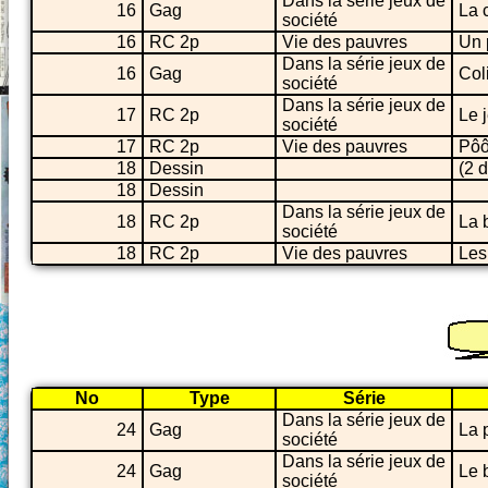
Dans la série jeux de
16
Gag
La 
société
16
RC 2p
Vie des pauvres
Un 
Dans la série jeux de
16
Gag
Col
société
Dans la série jeux de
17
RC 2p
Le 
société
17
RC 2p
Vie des pauvres
Pôô
18
Dessin
(2 
18
Dessin
Dans la série jeux de
18
RC 2p
La 
société
18
RC 2p
Vie des pauvres
Les 
No
Type
Série
Dans la série jeux de
24
Gag
La 
société
Dans la série jeux de
24
Gag
Le 
société