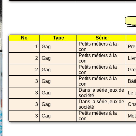
No
Type
Série
Petits métiers à la
1
Gag
Pre
con
Petits métiers à la
2
Gag
Liv
con
Petits métiers à la
2
Gag
Gre
con
Petits métiers à la
3
Gag
Bât
con
Dans la série jeux de
3
Gag
Le 
société
Dans la série jeux de
3
Gag
Cha
société
Petits métiers à la
3
Gag
Met
con