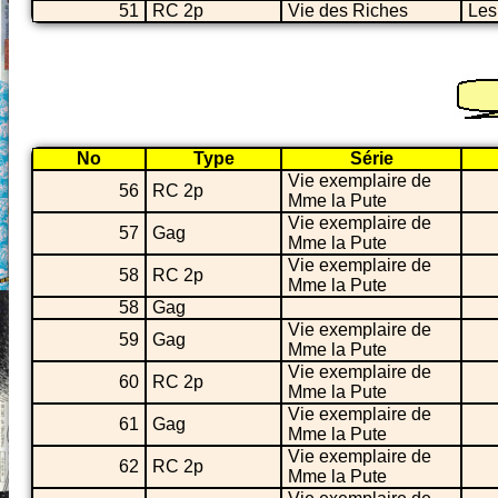
51
RC 2p
Vie des Riches
Les
No
Type
Série
Vie exemplaire de
56
RC 2p
Mme la Pute
Vie exemplaire de
57
Gag
Mme la Pute
Vie exemplaire de
58
RC 2p
Mme la Pute
58
Gag
Vie exemplaire de
59
Gag
Mme la Pute
Vie exemplaire de
60
RC 2p
Mme la Pute
Vie exemplaire de
61
Gag
Mme la Pute
Vie exemplaire de
62
RC 2p
Mme la Pute