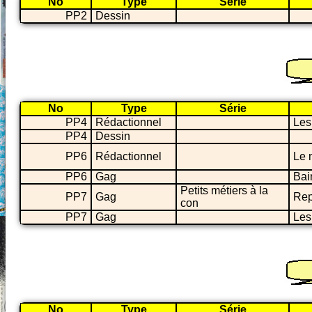
No
Type
Série
PP2
Dessin
No
Type
Série
PP4
Rédactionnel
Les
PP4
Dessin
PP6
Rédactionnel
Le 
PP6
Gag
Bai
Petits métiers à la
PP7
Gag
Rep
con
PP7
Gag
Les
No
Type
Série