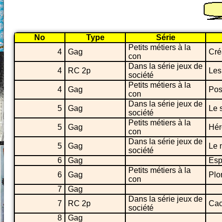
No
Type
Série
Petits métiers à la
4
Gag
Cré
con
Dans la série jeux de
4
RC 2p
Les
société
Petits métiers à la
4
Gag
Pos
con
Dans la série jeux de
5
Gag
Le 
société
Petits métiers à la
5
Gag
Hér
con
Dans la série jeux de
5
Gag
Le 
société
6
Gag
Esp
Petits métiers à la
6
Gag
Plo
con
7
Gag
Dans la série jeux de
7
RC 2p
Cac
société
8
Gag