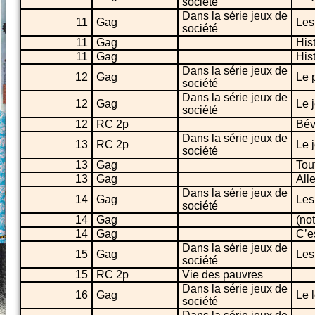
société
Dans la série jeux de
11
Gag
Les
société
11
Gag
His
11
Gag
His
Dans la série jeux de
12
Gag
Le 
société
Dans la série jeux de
12
Gag
Le j
société
12
RC 2p
Bé
Dans la série jeux de
13
RC 2p
Le 
société
13
Gag
Tou
13
Gag
Alle
Dans la série jeux de
14
Gag
Les
société
14
Gag
(no
14
Gag
C’es
Dans la série jeux de
15
Gag
Les
société
15
RC 2p
Vie des pauvres
Dans la série jeux de
16
Gag
Le 
société