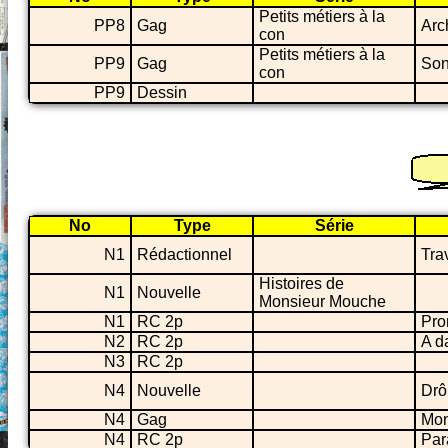
Petits métiers à la
PP8
Gag
Arc
con
Petits métiers à la
PP9
Gag
Son
con
PP9
Dessin
No
Type
Série
N1
Rédactionnel
Tra
Histoires de
N1
Nouvelle
Monsieur Mouche
N1
RC 2p
Pr
N2
RC 2p
A d
N3
RC 2p
N4
Nouvelle
Drô
N4
Gag
Mon
N4
RC 2p
Par