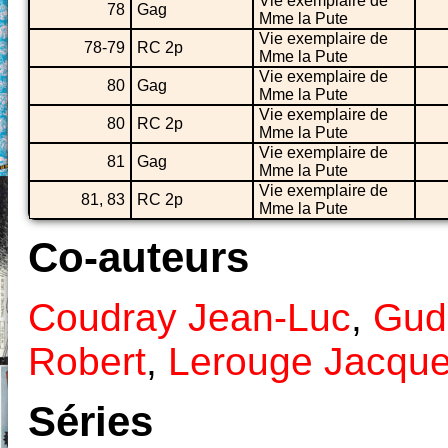
Vie exemplaire de
78
Gag
Mme la Pute
Vie exemplaire de
78-79
RC 2p
Mme la Pute
Vie exemplaire de
80
Gag
Mme la Pute
Vie exemplaire de
80
RC 2p
Mme la Pute
Vie exemplaire de
81
Gag
Mme la Pute
Vie exemplaire de
81, 83
RC 2p
Mme la Pute
Co-auteurs
Coudray Jean-Luc
,
Gud
Robert
,
Lerouge Jacqu
Séries