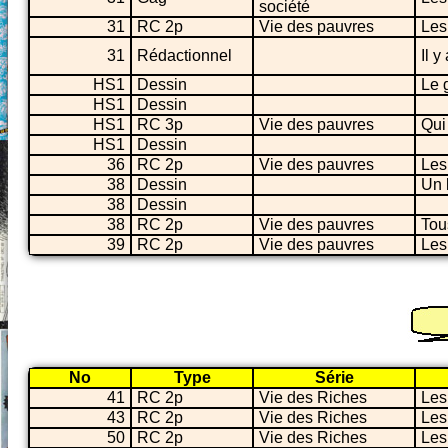
société
31
RC 2p
Vie des pauvres
Les
31
Rédactionnel
Il y
HS1
Dessin
Le 
HS1
Dessin
HS1
RC 3p
Vie des pauvres
Qui
HS1
Dessin
36
RC 2p
Vie des pauvres
Les
38
Dessin
Un 
38
Dessin
38
RC 2p
Vie des pauvres
Tou
39
RC 2p
Vie des pauvres
Les
No
Type
Série
41
RC 2p
Vie des Riches
Les
43
RC 2p
Vie des Riches
Les 
50
RC 2p
Vie des Riches
Les