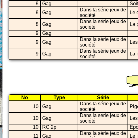
8
Gag
Soi
Dans la série jeux de
8
Gag
Le 
société
Dans la série jeux de
8
Gag
La 
société
9
Gag
Dans la série jeux de
9
Gag
Les
société
Dans la série jeux de
9
Gag
La 
société
No
Type
Série
Dans la série jeux de
10
Gag
Pig
société
Dans la série jeux de
10
Gag
Les
société
10
RC 2p
Epo
Dans la série jeux de
11
Gag
Le 