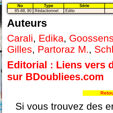
No
Type
Série
85-88, 90
Rédactionnel
Edito
Auteurs
Carali
,
Edika
,
Goossens
Gilles
,
Partoraz M.
,
Schl
Editorial : Liens vers 
sur BDoubliees.com
Retou
Si vous trouvez des e